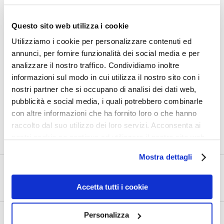
Questo sito web utilizza i cookie
Utilizziamo i cookie per personalizzare contenuti ed
annunci, per fornire funzionalità dei social media e per
analizzare il nostro traffico. Condividiamo inoltre
informazioni sul modo in cui utilizza il nostro sito con i
nostri partner che si occupano di analisi dei dati web,
pubblicità e social media, i quali potrebbero combinarle
con altre informazioni che ha fornito loro o che hanno
0
raccolto dal suo utilizzo dei loro servizi. Acconsenta ai
Shares
nostri cookie se continua ad utilizzare il nostro sito web.
Mostra dettagli
PRECEDENTE
Europa. Italia. Torino. Mole Antonelliana
Accetta tutti i cookie
Personalizza
SUCCESSIVO