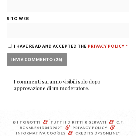
SITO WEB
I HAVE READ AND ACCEPTED THE
PRIVACY POLICY
*
I commenti saranno visibili solo dopo
approvazione di un moderatore.
&
&
© I TRIGOTTI
TUTTI I DIRITTI RISERVATI
C.F.
&
&
BGNMLE41D04D969T
PRIVACY POLICY
&
INFORMATIVA COOKIES
CREDITS
DPSONLINE*