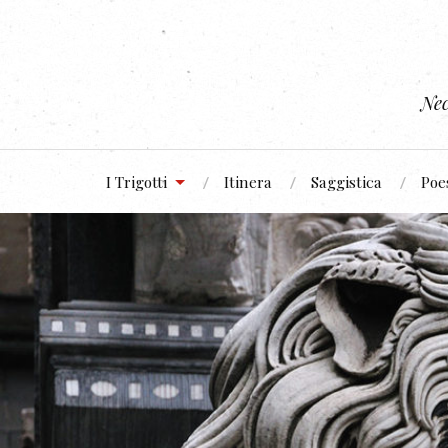
Nec
I Trigotti
Itinera
Saggistica
Poe