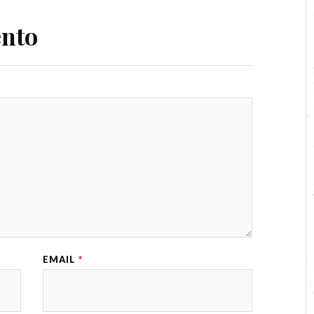
ento
EMAIL
*