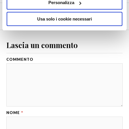
Personalizza
SUCCESSIVO
Usa solo i cookie necessari
America del Sud. Peru. Lago Titicaca
Lascia un commento
COMMENTO
NOME
*