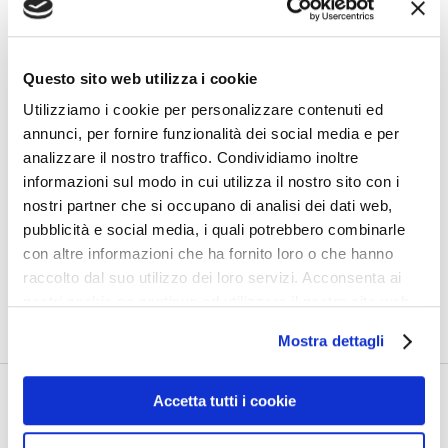
Questo sito web utilizza i cookie
Utilizziamo i cookie per personalizzare contenuti ed
annunci, per fornire funzionalità dei social media e per
analizzare il nostro traffico. Condividiamo inoltre
informazioni sul modo in cui utilizza il nostro sito con i
nostri partner che si occupano di analisi dei dati web,
pubblicità e social media, i quali potrebbero combinarle
con altre informazioni che ha fornito loro o che hanno
raccolto dal suo utilizzo dei loro servizi. Acconsenta ai
0
nostri cookie se continua ad utilizzare il nostro sito web.
Shares
Mostra dettagli
PRECEDENTE
Accetta tutti i cookie
Africa. Sudafrica. Stellenbosch