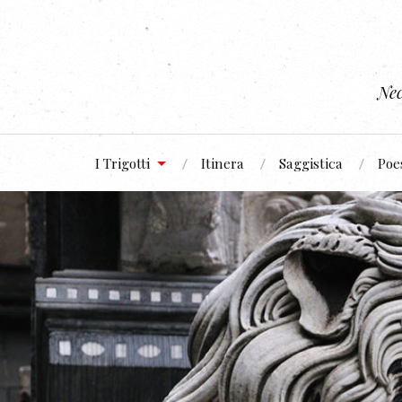
Nec
I Trigotti
Itinera
Saggistica
Poe