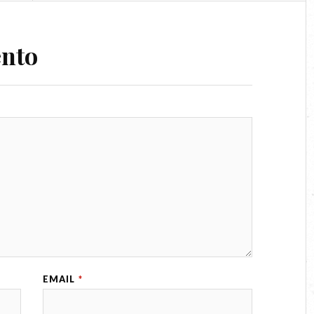
ento
EMAIL
*