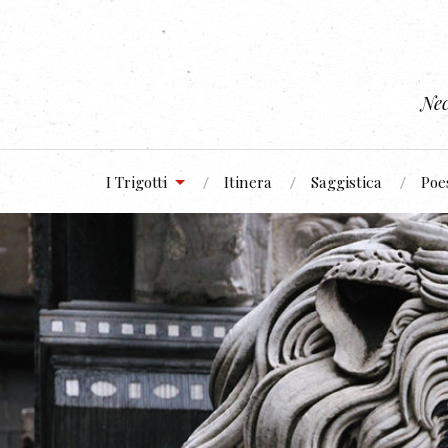
Nec
I Trigotti
Itinera
Saggistica
Poe