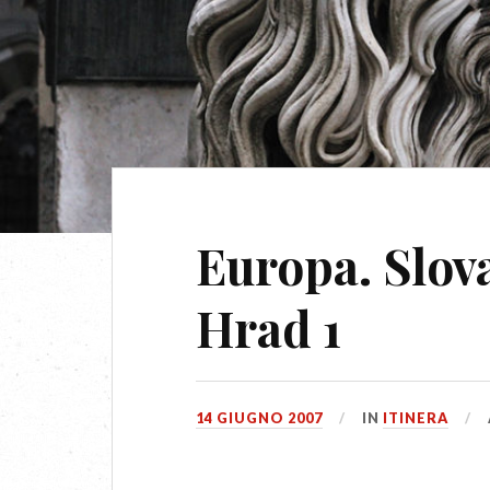
Europa. Slova
Hrad 1
14 GIUGNO 2007
IN
ITINERA