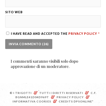
SITO WEB
I HAVE READ AND ACCEPTED THE
PRIVACY POLICY
*
I commenti saranno visibili solo dopo
approvazione di un moderatore.
&
&
© I TRIGOTTI
TUTTI I DIRITTI RISERVATI
C.F.
&
&
BGNMLE41D04D969T
PRIVACY POLICY
&
INFORMATIVA COOKIES
CREDITS
DPSONLINE*