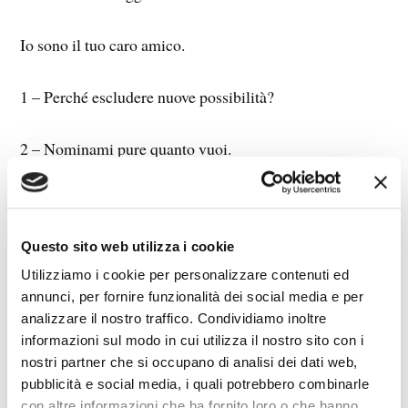
Io sono il tuo caro amico.
1 – Perché escludere nuove possibilità?
2 – Nominami pure quanto vuoi.
3 – Ricordati di santificare le feste, soprattutto
divertendoti.
Questo sito web utilizza i cookie
Utilizziamo i cookie per personalizzare contenuti ed
4 – Onora il padre biologico, il padre naturale, il padre
annunci, per fornire funzionalità dei social media e per
innaturale, la madre biologica, l’utero in affitto, la sacra
analizzare il nostro traffico. Condividiamo inoltre
provetta.
informazioni sul modo in cui utilizza il nostro sito con i
nostri partner che si occupano di analisi dei dati web,
5 – Non ammazzare, però eutanasia, aborto e jihad non
pubblicità e social media, i quali potrebbero combinarle
con altre informazioni che ha fornito loro o che hanno