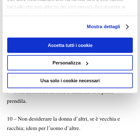
sono omicidi.
raccolto dal suo utilizzo dei loro servizi. Acconsenta ai
nostri cookie se continua ad utilizzare il nostro sito web.
6 – L’amore non è mai impuro.
Mostra dettagli
7 – Tasse, frodi delle banche, pirateria informatica ed
Accetta tutti i cookie
espropri proletari non sono furti.
Personalizza
8 – Non dire falsa testimonianza, se non lo richiede il
partito.
Usa solo i cookie necessari
9 – Non desiderare la roba d’altri, ma se ti piace
prendila.
10 – Non desiderare la donna d’altri, se è vecchia e
racchia; idem per l’uomo d’altre.