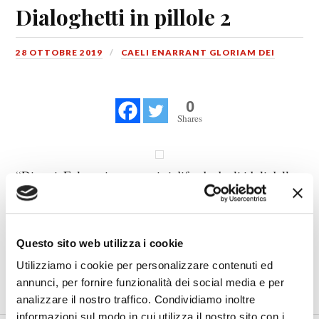
Dialoghetti in pillole 2
28 OTTOBRE 2019
CAELI ENARRANT GLORIAM DEI
0
Shares
“Dimmi, Fulgenzio, come ci si difende dagli idoli della
Madre Terra?” “Splash, Terenzio, splash.”
Questo sito web utilizza i cookie
Utilizziamo i cookie per personalizzare contenuti ed
0
Shares
annunci, per fornire funzionalità dei social media e per
analizzare il nostro traffico. Condividiamo inoltre
informazioni sul modo in cui utilizza il nostro sito con i