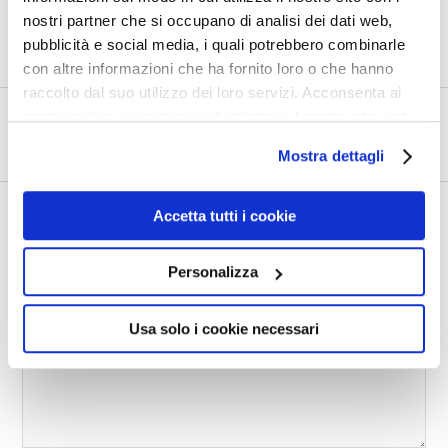
nostri partner che si occupano di analisi dei dati web,
PRECEDENTE
pubblicità e social media, i quali potrebbero combinarle
Dialoghetti in pillole 1
con altre informazioni che ha fornito loro o che hanno
raccolto dal suo utilizzo dei loro servizi. Acconsenta ai
nostri cookie se continua ad utilizzare il nostro sito web.
SUCCESSIVO
Dialoghetti in pillole 4
Mostra dettagli
Accetta tutti i cookie
Lascia un commento
Personalizza
COMMENTO
Usa solo i cookie necessari