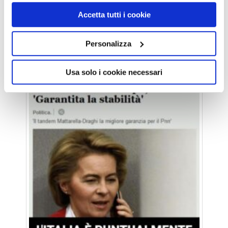
I LACCHÉ ITALIANI GARANZIA DI STABILITÀ
Accetta tutti i cookie
DELLO STATO SATELLITE
Personalizza
Usa solo i cookie necessari