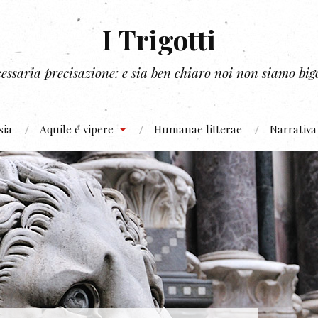
I Trigotti
essaria precisazione: e sia ben chiaro noi non siamo bigo
sia
Aquile e vipere
Humanae litterae
Narrativa