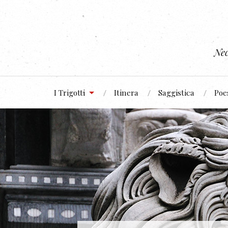
Nec
I Trigotti
Itinera
Saggistica
Poe