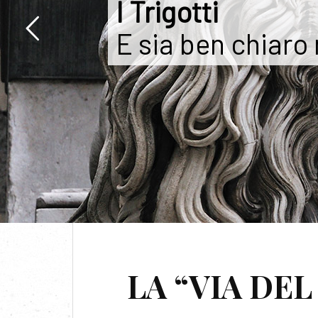
I Trigotti
E sia ben chiaro
TAG:
ARC
LA “VIA DE