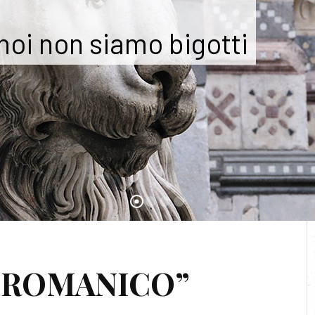
 noi non siamo bigotti
HITETTURA MEDIEVALE
L ROMANICO”