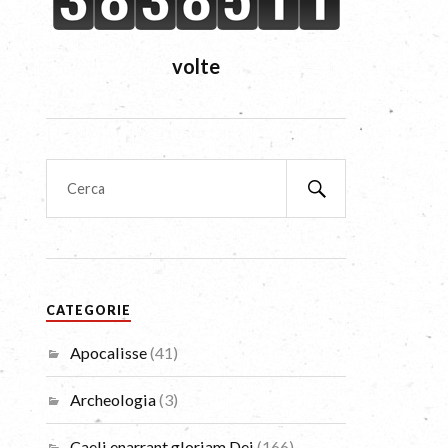
volte
CATEGORIE
Apocalisse
(41)
Archeologia
(3)
Caeli enarrant gloriam Dei
(166)