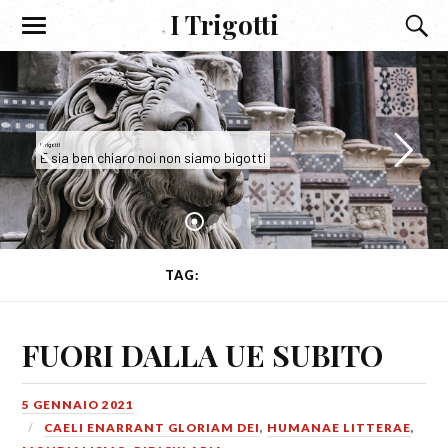
I Trigotti
I Trigotti
E sia ben chiaro noi non siamo bigotti
TAG:
BANCHIERI
FUORI DALLA UE SUBITO
5 GENNAIO 2021
CAELI ENARRANT GLORIAM DEI
,
HUMANAE LITTERAE
,