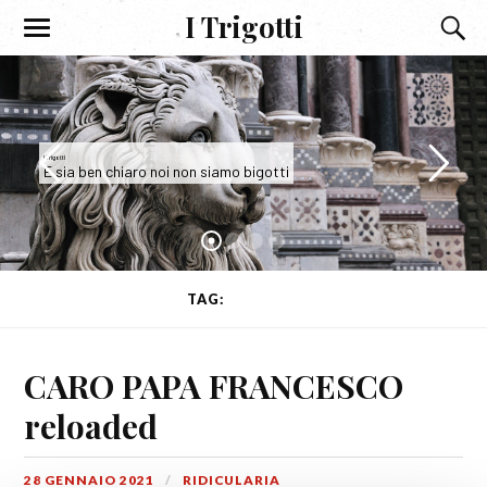
I Trigotti
I Trigotti
E sia ben chiaro noi non siamo bigotti
TAG:
BELZEBÙ
CARO PAPA FRANCESCO
reloaded
28 GENNAIO 2021
RIDICULARIA