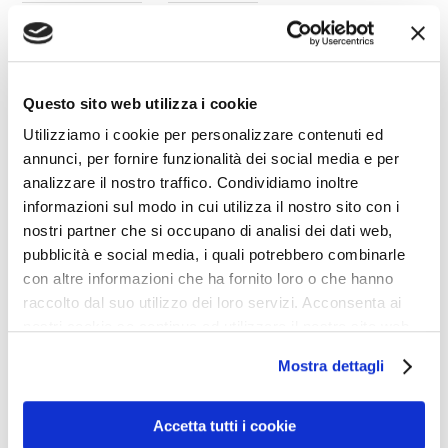
Caro Papa Francesco,
ammiro moltissimo il modo nel quale reggi il timone
Questo sito web utilizza i cookie
della navicella e in particolare ti sono molto grato per la
Utilizziamo i cookie per personalizzare contenuti ed
annunci, per fornire funzionalità dei social media e per
tua preoccupazione affinché la gente non venga
analizzare il nostro traffico. Condividiamo inoltre
spaventata prima del tempo. Così dai modo a me di
informazioni sul modo in cui utilizza il nostro sito con i
terrorizzarla a tempo debito, quando sarà troppo tardi.
nostri partner che si occupano di analisi dei dati web,
Con profonda stima e simpatia. Un rovente abbraccio e a
pubblicità e social media, i quali potrebbero combinarle
con altre informazioni che ha fornito loro o che hanno
presto.
raccolto dal suo utilizzo dei loro servizi. Acconsenta ai
nostri cookie se continua ad utilizzare il nostro sito web.
Firmato: Belzebù.
Mostra dettagli
Accetta tutti i cookie