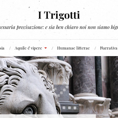
I Trigotti
essaria precisazione: e sia ben chiaro noi non siamo bigo
sia
Aquile e vipere
Humanae litterae
Narrativa