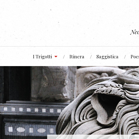
Nec
I Trigotti
Itinera
Saggistica
Poe