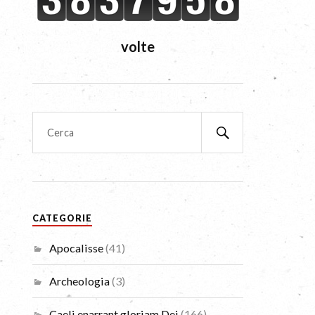
volte
CATEGORIE
Apocalisse
(41)
Archeologia
(3)
Caeli enarrant gloriam Dei
(166)