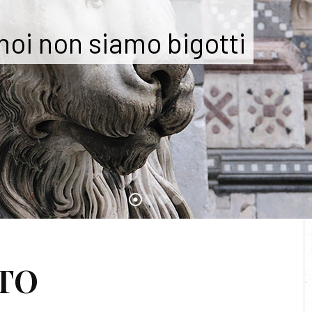
 noi non siamo bigotti
CRIMINI GIACOBINI
LTO