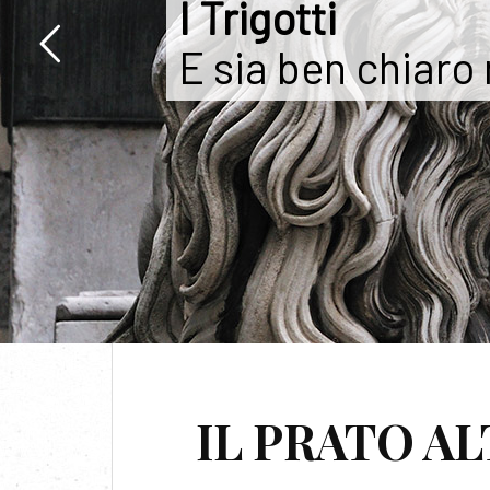
I Trigotti
E sia ben chiaro
TAG:
IL PRATO A