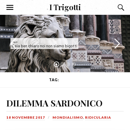
I Trigotti
I Trigotti
E sia ben chiaro noi non siamo bigotti
TAG:
DEMENZA
DILEMMA SARDONICO
18 NOVEMBRE 2017
MONDIALISMO
,
RIDICULARIA