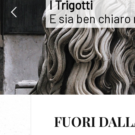
I Trigotti
E sia ben chiaro
FUORI DALL