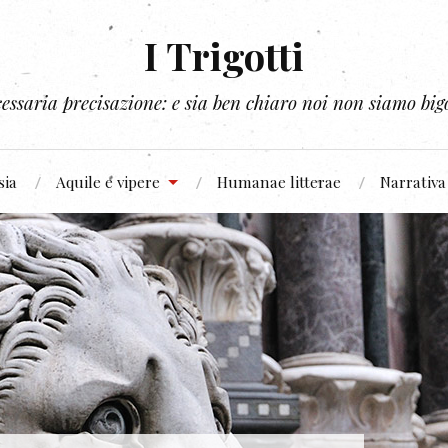
I Trigotti
essaria precisazione: e sia ben chiaro noi non siamo bigo
sia
Aquile e vipere
Humanae litterae
Narrativa