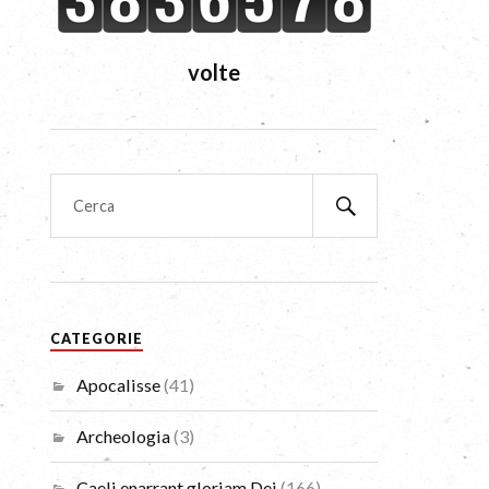
volte
CATEGORIE
Apocalisse
(41)
Archeologia
(3)
Caeli enarrant gloriam Dei
(166)