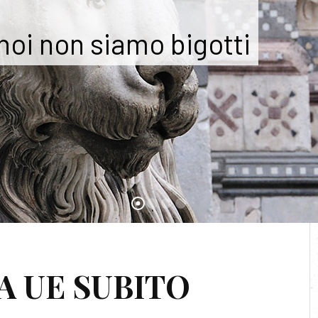
 noi non siamo bigotti
TAG:
EUROPA
A UE SUBITO