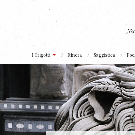
Nec
I Trigotti
Itinera
Saggistica
Poe