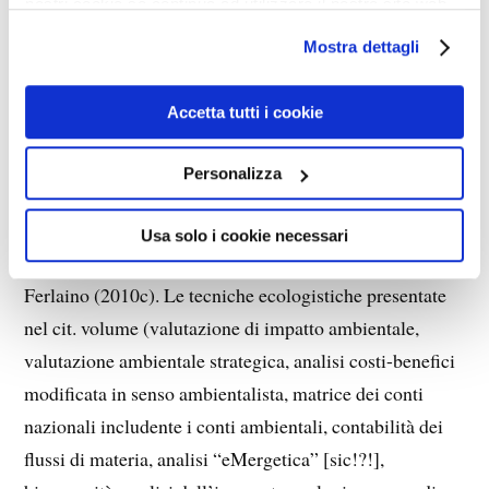
nostri cookie se continua ad utilizzare il nostro sito web.
A soccorso delle traballanti tesi ambientaliste viene
Mostra dettagli
usata la matematica, naturalmente non nel modo
rigoroso di Bjørn Lomborg (2001), il quale ne dimostra
Accetta tutti i cookie
la fallacia e la malafede, ma secondo procedimenti che
mirano più ad impressionare per via di metafore che ad
Personalizza
ottenere affidabili risultati scientifici. Tale è il caso, ad
esempio, del volume
Strumenti per la valutazione
Usa solo i cookie necessari
ambientale della città e del territorio
, curato dal
Ferlaino (2010c). Le tecniche ecologistiche presentate
nel cit. volume (valutazione di impatto ambientale,
valutazione ambientale strategica, analisi costi-benefici
modificata in senso ambientalista, matrice dei conti
nazionali includente i conti ambientali, contabilità dei
flussi di materia, analisi “eMergetica” [sic!?!],