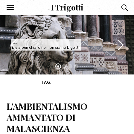
I Trigotti
I Trigotti
E sia ben chiaro noi non siamo bigotti
TAG:
GRETA THUNBERG
L’AMBIENTALISMO
AMMANTATO DI
MALASCIENZA