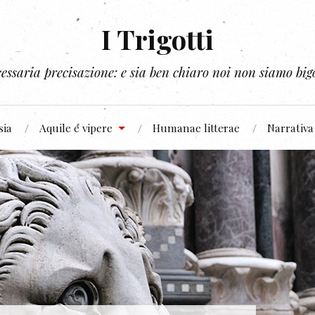
I Trigotti
essaria precisazione: e sia ben chiaro noi non siamo bigo
sia
Aquile e vipere
Humanae litterae
Narrativa