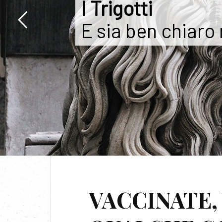
I Trigotti
E sia ben chiaro
TAG:
MULTI
VACCINATE,