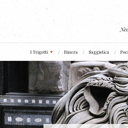
Nec
I Trigotti
Itinera
Saggistica
Poe