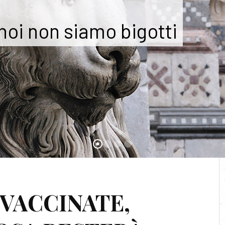
 noi non siamo bigotti
NAZIONALI DEL FARMACO
 VACCINATE,