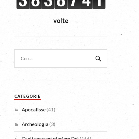
volte
CATEGORIE
Apocalisse
(41)
Archeologia
(3)
Caeli enarrant gloriam Dei
(166)