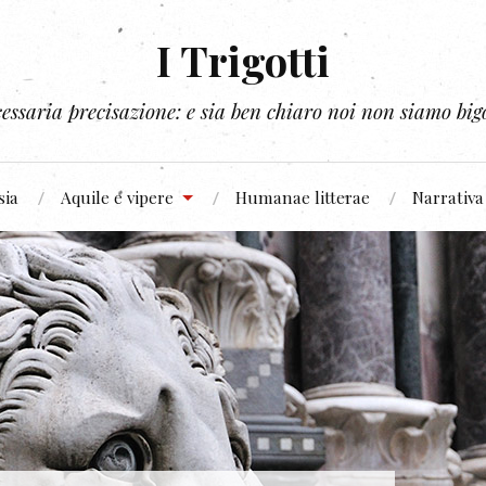
I Trigotti
essaria precisazione: e sia ben chiaro noi non siamo bigo
sia
Aquile e vipere
Humanae litterae
Narrativa