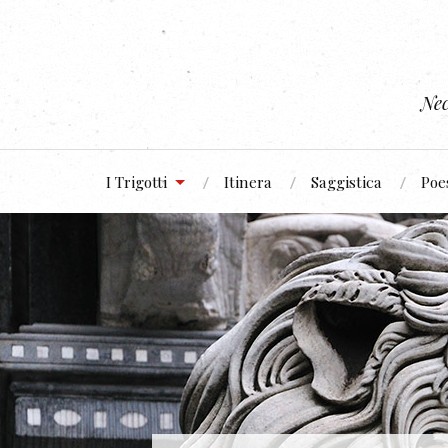
Nec
I Trigotti
Itinera
Saggistica
Poe