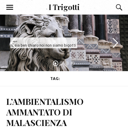
I Trigotti
I Trigotti
E sia ben chiaro noi non siamo bigotti
TAG:
TRUFFA
L’AMBIENTALISMO
AMMANTATO DI
MALASCIENZA