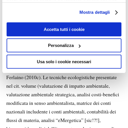
nostri cookie se continua ad utilizzare il nostro sito web.
A soccorso delle traballanti tesi ambientaliste viene
Mostra dettagli
usata la matematica, naturalmente non nel modo
rigoroso di Bjørn Lomborg (2001), il quale ne dimostra
Accetta tutti i cookie
la fallacia e la malafede, ma secondo procedimenti che
mirano più ad impressionare per via di metafore che ad
Personalizza
ottenere affidabili risultati scientifici. Tale è il caso, ad
esempio, del volume
Strumenti per la valutazione
Usa solo i cookie necessari
ambientale della città e del territorio
, curato dal
Ferlaino (2010c). Le tecniche ecologistiche presentate
nel cit. volume (valutazione di impatto ambientale,
valutazione ambientale strategica, analisi costi-benefici
modificata in senso ambientalista, matrice dei conti
nazionali includente i conti ambientali, contabilità dei
flussi di materia, analisi “eMergetica” [sic!?!],