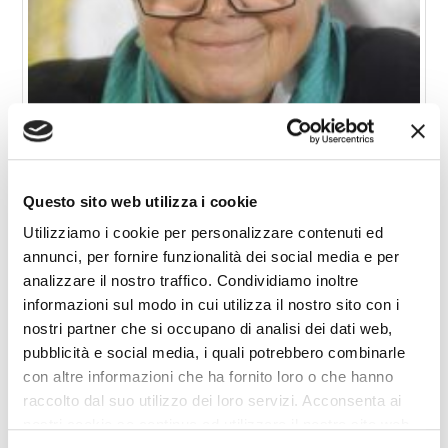
Questo sito web utilizza i cookie
Utilizziamo i cookie per personalizzare contenuti ed
annunci, per fornire funzionalità dei social media e per
analizzare il nostro traffico. Condividiamo inoltre
informazioni sul modo in cui utilizza il nostro sito con i
nostri partner che si occupano di analisi dei dati web,
pubblicità e social media, i quali potrebbero combinarle
CORAGGIO SILVANA, NON PRAEVALEBUNT.
con altre informazioni che ha fornito loro o che hanno
raccolto dal suo utilizzo dei loro servizi. Acconsenta ai
nostri cookie se continua ad utilizzare il nostro sito web.