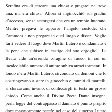
Serafina era di cercare una chiesa e pregare; ne trovò
una, ma era chiusa. Allora si inginocchiò sui gradini
d’accesso, senza accorgersi che era un tempio luterano.
Mentre pregava le apparve l’angelo custode, che
l’ammonì a non pregare in quel luogo e disse: “Voglio
farti vedere il luogo dove Martin Lutero è condannato e
la pena che subisce in castigo del suo orgoglio”. La
Beata vide un’orrenda voragine di fuoco, in cui un
incalcolabile numero di anime subiva atroci tormenti. In
fondo c’era Martin Lutero, circondato da demoni che lo
costringevano a stare in ginocchio e, muniti di martelli,
si sforzavano, invano, di conficcargli in testa un grosso
chiodo. Come anche il Divino Poeta Dante insegna,
perla legge del contrappasso il dannato è punito proprio
dove maggiormente peccò: nel caso del superbo Lutero