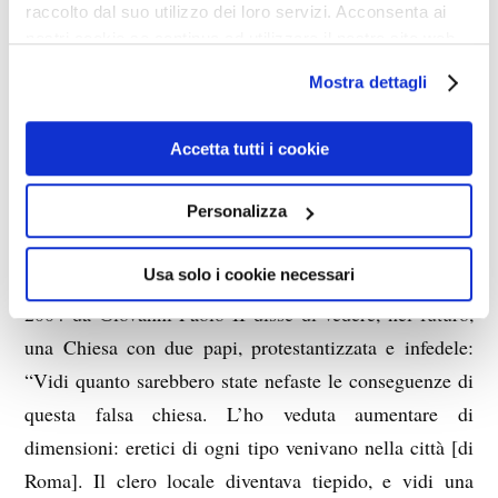
raccolto dal suo utilizzo dei loro servizi. Acconsenta ai
Sangue dei Principi [gli Apostoli], portando la Lussuria
nostri cookie se continua ad utilizzare il nostro sito web.
in processione. Sacrilegi compiranno contro lo Spirito
Santo e contro la Religione: gli uomini si vestiranno da
Mostra dettagli
donne e le donne si vestiranno da uomini, la Voce del
Santo Vicario non sarà ascoltata e la Sua figura sarà
Accetta tutti i cookie
fatta oggetto di scherno e di risa”.
Personalizza
Maria Katharina Emmerick, una monaca agostiniana
Usa solo i cookie necessari
tedesca vissuta tra il 1774 e il 1824, e beatificata nel
2004 da Giovanni Paolo II disse di vedere, nel futuro,
una Chiesa con due papi, protestantizzata e infedele:
“Vidi quanto sarebbero state nefaste le conseguenze di
questa falsa chiesa. L’ho veduta aumentare di
dimensioni: eretici di ogni tipo venivano nella città [di
Roma]. Il clero locale diventava tiepido, e vidi una