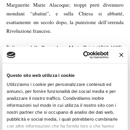
Marguerite Marie Alacoque; troppi preti divennero
mondani “abatini”, e sulla Chiesa si abbatté,
esattamente un secolo dopo, la punizione dell’orrenda
Rivoluzione francese.
È l’epoca della Beata Anna Maria Taigi (1769-1837),
che aveva il dono di discernere il destino delle anime:
vedeva gente semplice che appena sapeva dire le
preghiere salire immediatamente al Paradiso, mentre
Questo sito web utilizza i cookie
preti e prelati sprofondavano all’inferno. La Taigi
Utilizziamo i cookie per personalizzare contenuti ed
profetò e descrisse con molti anni d’anticipo numerosi
annunci, per fornire funzionalità dei social media e per
analizzare il nostro traffico. Condividiamo inoltre
avvenimenti storici, come il disastro napoleonico in
informazioni sul modo in cui utilizza il nostro sito con i
Russia e la morte di Buonaparte a Sant’Elena; una sua
nostri partner che si occupano di analisi dei dati web,
profezia descrive esattamente il Gay Pride: “(…)
pubblicità e social media, i quali potrebbero combinarle
andranno per le vie della Eterna Città Santa bagnata dal
con altre informazioni che ha fornito loro o che hanno