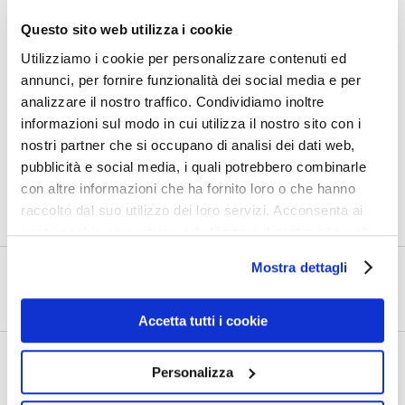
Questo sito web utilizza i cookie
Utilizziamo i cookie per personalizzare contenuti ed
annunci, per fornire funzionalità dei social media e per
analizzare il nostro traffico. Condividiamo inoltre
informazioni sul modo in cui utilizza il nostro sito con i
nostri partner che si occupano di analisi dei dati web,
pubblicità e social media, i quali potrebbero combinarle
0
con altre informazioni che ha fornito loro o che hanno
Shares
raccolto dal suo utilizzo dei loro servizi. Acconsenta ai
nostri cookie se continua ad utilizzare il nostro sito web.
Mostra dettagli
PRECEDENTE
Europa. Italia. Monte S. Angelo. 1
Accetta tutti i cookie
SUCCESSIVO
Personalizza
Europa. Italia. Pompei. 3