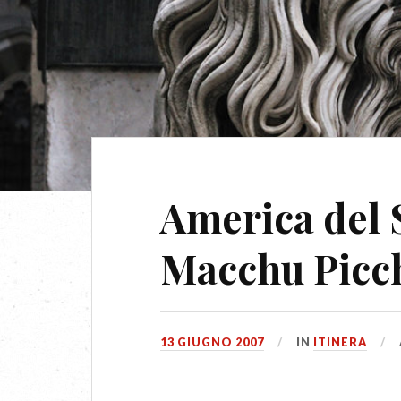
America del 
Macchu Picc
13 GIUGNO 2007
IN
ITINERA