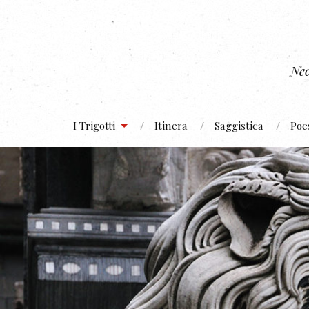
Nec
I Trigotti
Itinera
Saggistica
Poe