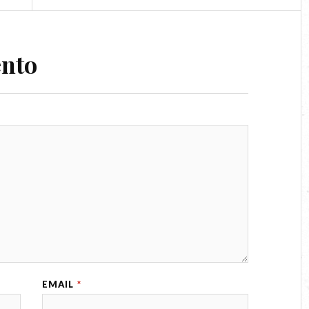
ento
EMAIL
*