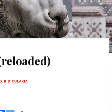
(reloaded)
O
,
RIDICULARIA