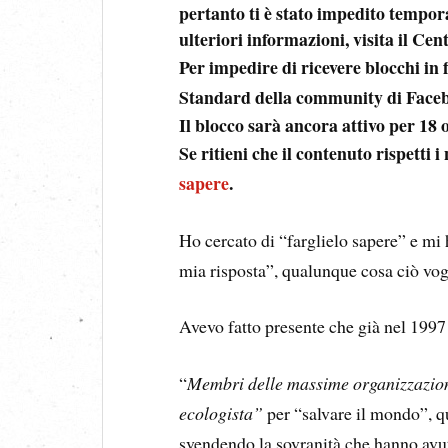
pertanto ti è stato impedito tempo
ulteriori informazioni, visita il Cen
Per impedire di ricevere blocchi in f
Standard della community di Face
Il blocco sarà ancora attivo per 18 
Se ritieni che il contenuto rispetti
sapere
.
Ho cercato di “farglielo sapere” e mi 
mia risposta”, qualunque cosa ciò vogl
Avevo fatto presente che già nel 1997
“
Membri delle massime organizzazion
ecologista”
per “salvare il mondo”, qu
svendendo la sovranità che hanno avut