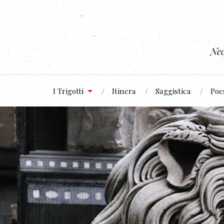
Nec
I Trigotti
Itinera
Saggistica
Poe