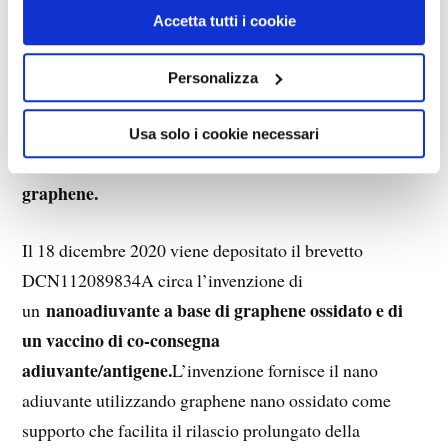
miliardo di euro nel graphene, in un progetto chiamato
Accetta tutti i cookie
Graphene Flagship.
Personalizza
Il 27 settembre 2020 viene presentato il brevetto
vaccino nucleare
CN112220919A che riguarda un
Usa solo i cookie necessari
ricombinante 2019-nCoV che contiene ossido di
graphene.
Il 18 dicembre 2020 viene depositato il brevetto
DCN112089834A circa l’invenzione di
nanoadiuvante a base di graphene ossidato e di
un
un vaccino di co-consegna
adiuvante/antigene.
L’invenzione fornisce il nano
adiuvante utilizzando graphene nano ossidato come
supporto che facilita il rilascio prolungato della