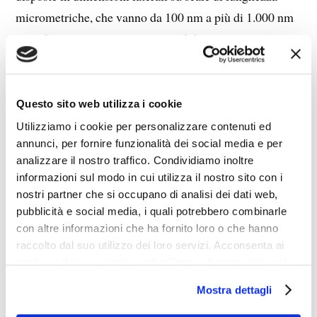
micrometriche, che vanno da 100 nm a più di 1.000 nm
e confrontate con una immagine di letteratura mostrano
una elevata somiglianza con immagini di graphene.
L’11 aprile 2018 lo studio «Interfacciamento di
Questo sito web utilizza i cookie
materiali a base di graphene con cellule neurali»
Utilizziamo i cookie per personalizzare contenuti ed
affronta l’utilizzo del graphene per applicazione
annunci, per fornire funzionalità dei social media e per
analizzare il nostro traffico. Condividiamo inoltre
biomediche e la sua tossicità nonché le applicazioni
informazioni sul modo in cui utilizza il nostro sito con i
nelle neuroscienze.
nostri partner che si occupano di analisi dei dati web,
pubblicità e social media, i quali potrebbero combinarle
Il 13 maggio 2019 l’Ansa titola:
‘Fiocchi’ di grafene
con altre informazioni che ha fornito loro o che hanno
controllano l’attività del cervello. Selettivi e sicuri,
raccolto dal suo utilizzo dei loro servizi. Acconsenta ai
nostri cookie se continua ad utilizzare il nostro sito web.
aprono a terapie per le malattie neurologiche
.
Mostra dettagli
Il 3 giugno 2019 la Commissione europea ha investito 1