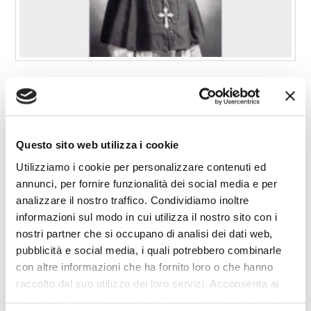
CARDINALE-KUNG-PIN-MEI
MARTIRIZZATI
Questo sito web utilizza i cookie
DAI COMUNISTI
Utilizziamo i cookie per personalizzare contenuti ed
annunci, per fornire funzionalità dei social media e per
CENSURATI
analizzare il nostro traffico. Condividiamo inoltre
informazioni sul modo in cui utilizza il nostro sito con i
DA QUELLI COL BUCO
nostri partner che si occupano di analisi dei dati web,
pubblicità e social media, i quali potrebbero combinarle
AL POSTO DELLA FACCIA
con altre informazioni che ha fornito loro o che hanno
raccolto dal suo utilizzo dei loro servizi. Acconsenta ai
nostri cookie se continua ad utilizzare il nostro sito web.