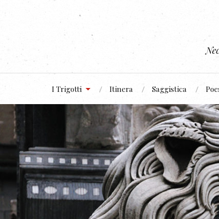
Nec
I Trigotti
Itinera
Saggistica
Poe