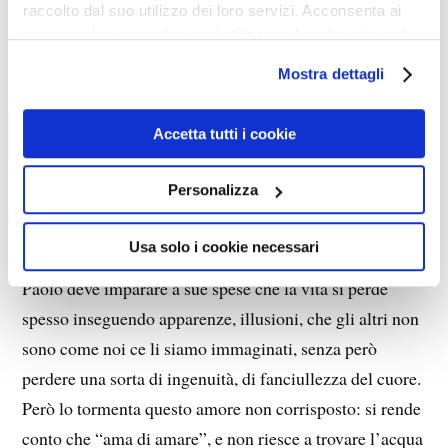
raccolto dal suo utilizzo dei loro servizi. Acconsenta ai
odio verso se stessa e verso la vita. Quello che ci viene
nostri cookie se continua ad utilizzare il nostro sito web.
descritto è un piccolo miracolo di grazia, che non fa
Mostra dettagli
rumore, come in genere è nello stile di Dio, ma un
ragazzo che si mantiene normale in questo clima è un
Accetta tutti i cookie
capolavoro della Provvidenza. Così il romanzo ha il
merito di dar voce a tante storie “anonime” ma esistenti,
Personalizza
e che imperlano la vita in questo mondo, spesso
stranamente autoconvinto che solo il dolore è vero.
Usa solo i cookie necessari
Ma andiamo con ordine.
Paolo deve imparare a sue spese che la vita si perde
spesso inseguendo apparenze, illusioni, che gli altri non
sono come noi ce li siamo immaginati, senza però
perdere una sorta di ingenuità, di fanciullezza del cuore.
Però lo tormenta questo amore non corrisposto: si rende
conto che “ama di amare”, e non riesce a trovare l’acqua