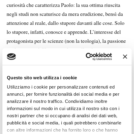
curiosità che caratterizza Paolo: la sua ottima riuscita
negli studi non scaturisce da mera erudizione, bensì da
attenzione al reale, dallo stupore davanti alle cose. Solo
lo stupore, infatti, conosce e apprende. L’interesse del
protagonista per le scienze (non la teologia), la passione
per le scienze dell’uomo, richiama l’esclamazione
colma di gratitudine del Salmo 8: “Che cosa è mai
l’uomo perché Tu te ne dia pensiero?” Questa certezza,
la convinzione, prima presagita, intuita, poi lucidamente
Questo sito web utilizza i cookie
approfondita, che l’uomo sia fatto per l’infinito; il
Utilizziamo i cookie per personalizzare contenuti ed
singolo uomo, ogni “io” che abbia camminato sulla
annunci, per fornire funzionalità dei social media e per
analizzare il nostro traffico. Condividiamo inoltre
faccia della Terra, anche il più insignificante ai nostri
informazioni sul modo in cui utilizza il nostro sito con i
occhi, è rapporto con un Tu infinito.
nostri partner che si occupano di analisi dei dati web,
La curiositas del protagonista è così forte da non poter
pubblicità e social media, i quali potrebbero combinarle
essere spenta neppure dalle manie della madre, dal suo
con altre informazioni che ha fornito loro o che hanno