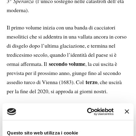
3°
Speranza
(l’unico sostegno nelle catastrofi dell’età
moderna).
Il primo volume inizia con una banda di cacciatori
mesolitici che si addentra in una vallata ancora in corso
di disgelo dopo l’ultima glaciazione, e termina nel
tredicesimo secolo, quando l’identità del paese si è
secondo volume
ormai affermata. Il
, la cui uscita è
prevista per il prossimo anno, giunge fino al secondo
terzo
assedio turco di Vienna (1683). Col
, che uscirà
per la fine del 2020, si approda ai giorni nostri.
Già in questo primo volume si rileva la vocazione
dell’Austria come terra di frontiera: in epoca romana in
senso nord-sud, col Danubio a costituire la barriera da
Questo sito web utilizza i cookie
difendere contro i barbari; nel medioevo in senso est-