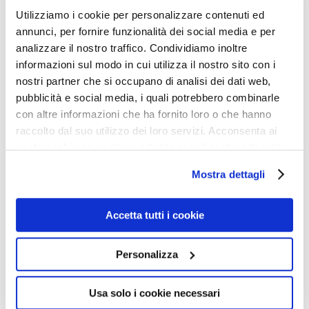
Utilizziamo i cookie per personalizzare contenuti ed
ovest per arrestare le incursioni dei nomadi delle steppe.
annunci, per fornire funzionalità dei social media e per
analizzare il nostro traffico. Condividiamo inoltre
I primi abitanti di cui si abbia qualche notizia storica
informazioni sul modo in cui utilizza il nostro sito con i
erano celti, i quali formarono il regno del Norico, mai
nostri partner che si occupano di analisi dei dati web,
pubblicità e social media, i quali potrebbero combinarle
conquistato dai Romani. Non ce ne fu bisogno: i norici
con altre informazioni che ha fornito loro o che hanno
si inserirono pacificamente nella compagine romana e il
raccolto dal suo utilizzo dei loro servizi. Acconsenta ai
Norico divenne provincia. I suoi abitanti combatterono
nostri cookie se continua ad utilizzare il nostro sito web.
per secoli a fianco dei Romani per respingere le
Mostra dettagli
popolazioni germaniche. Al crollo dell’Impero, ebbe
luogo una graduale germanizzazione, ma i rapporti con
Accetta tutti i cookie
Roma e l’Italia non si interruppero, anzi la transizione fu
più graduale che altrove, grazie all’opera di san
Personalizza
Severino, uno straordinario santo che ricorda, per certi
versi, Padre Pio. La comune religione cattolica fu il
Usa solo i cookie necessari
cemento di questo fecondo interscambio tra l’Italia e la