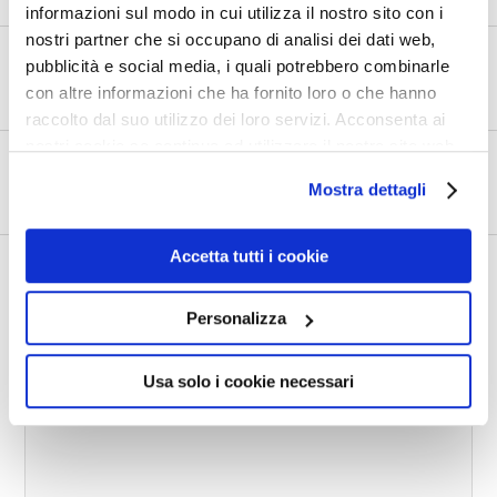
informazioni sul modo in cui utilizza il nostro sito con i
nostri partner che si occupano di analisi dei dati web,
PRECEDENTE
pubblicità e social media, i quali potrebbero combinarle
Dialoghetti in pillole 21
con altre informazioni che ha fornito loro o che hanno
raccolto dal suo utilizzo dei loro servizi. Acconsenta ai
nostri cookie se continua ad utilizzare il nostro sito web.
SUCCESSIVO
Mostra dettagli
Dialoghetti in pillole 23
Accetta tutti i cookie
Lascia un commento
Personalizza
COMMENTO
Usa solo i cookie necessari