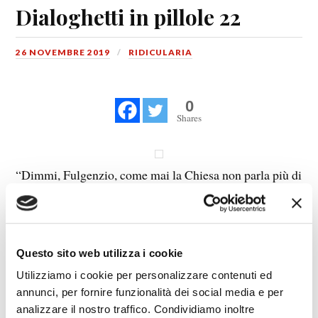
Dialoghetti in pillole 22
26 NOVEMBRE 2019
RIDICULARIA
0
Shares
“Dimmi, Fulgenzio, come mai la Chiesa non parla più di
peccato, Giudizio, inferno, Vita Eterna?” “Quale Chiesa,
Terenzio?”
Questo sito web utilizza i cookie
Utilizziamo i cookie per personalizzare contenuti ed
0
annunci, per fornire funzionalità dei social media e per
Shares
analizzare il nostro traffico. Condividiamo inoltre