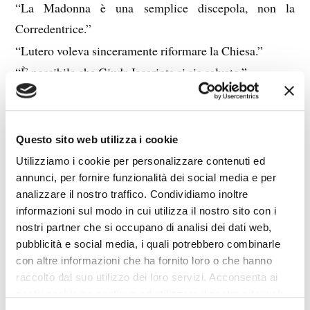
“La Madonna è una semplice discepola, non la
Corredentrice.”
“Lutero voleva sinceramente riformare la Chiesa.”
“È possibile che Giuda Iscariota si sia salvato.”
“L’inferno non c’è, oppure è vuoto.”
“Il diavolo non esiste.”
“Lo spirito del Concilio ha rinnovato e fortificato la
Questo sito web utilizza i cookie
Chiesa.”
Utilizziamo i cookie per personalizzare contenuti ed
“Vaccinarsi è un atto d’amore.”
annunci, per fornire funzionalità dei social media e per
analizzare il nostro traffico. Condividiamo inoltre
“I vaccini sono la salvezza.”
informazioni sul modo in cui utilizza il nostro sito con i
“Non c’è correlazione.”
nostri partner che si occupano di analisi dei dati web,
“Visita il Centro informazioni sui vaccini.”
pubblicità e social media, i quali potrebbero combinarle
con altre informazioni che ha fornito loro o che hanno
“I vaccini sono soggetti a molteplici prove e sono
raccolto dal suo utilizzo dei loro servizi. Acconsenta ai
assolutamente sicuri.”
nostri cookie se continua ad utilizzare il nostro sito web.
“Chi non si vaccina è nemico del popolo.”