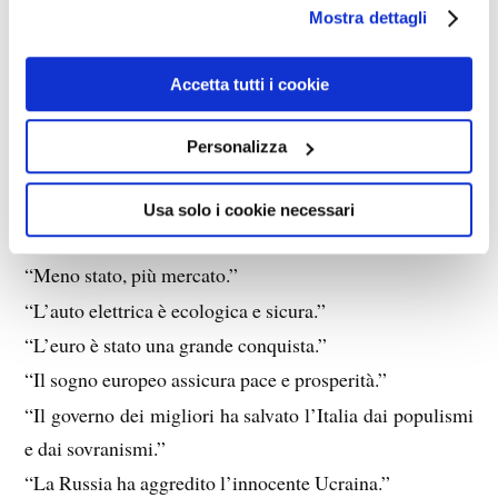
Mostra dettagli
“Chi non si vaccina dev’essere scovato e vaccinato a
forza.”
Accetta tutti i cookie
“Non ti vaccini, ti ammali e muori.”
“Tachipirina e vigile attesa.”
Personalizza
“La mascherina non fa danni e salva dal contagio.”
“Non c’è alternativa.”
Usa solo i cookie necessari
“Non avrai nulla e sarai felice.”
“Meno stato, più mercato.”
“L’auto elettrica è ecologica e sicura.”
“L’euro è stato una grande conquista.”
“Il sogno europeo assicura pace e prosperità.”
“Il governo dei migliori ha salvato l’Italia dai populismi
e dai sovranismi.”
“La Russia ha aggredito l’innocente Ucraina.”