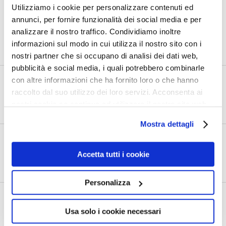
Utilizziamo i cookie per personalizzare contenuti ed
annunci, per fornire funzionalità dei social media e per
analizzare il nostro traffico. Condividiamo inoltre
0
Shares
informazioni sul modo in cui utilizza il nostro sito con i
nostri partner che si occupano di analisi dei dati web,
pubblicità e social media, i quali potrebbero combinarle
con altre informazioni che ha fornito loro o che hanno
PRECEDENTE
raccolto dal suo utilizzo dei loro servizi. Acconsenta ai
OH, COME SONO SICURI, TESTATI E
nostri cookie se continua ad utilizzare il nostro sito web.
CONTROLLATI, I MIRABILI VAXXINI!
Mostra dettagli
SUCCESSIVO
L’ILLUMINATO PARERE DELL’ALTA GERARCHIA
Accetta tutti i cookie
ECCLESIASTICA SU MARIA VALTORTA
Personalizza
Lascia un commento
Usa solo i cookie necessari