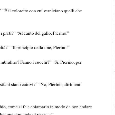
?” “È il coloretto con cui verniciano quelli che
 preti?” “Al canto del gallo, Pierino.”
cità?” “Il principio della fine, Pierino.”
embiulino? Fanno i cuochi?” “Sì, Pierino, per
tiani siano cattivi?” “No, Pierino, altrimenti
io, come si fa a chiamarlo in modo da non andare
n hai una domanda di riserva?”