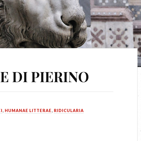
 DI PIERINO
I
,
HUMANAE LITTERAE
,
RIDICULARIA