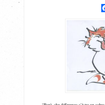
“Papà, che differenza c’è tra un cobr