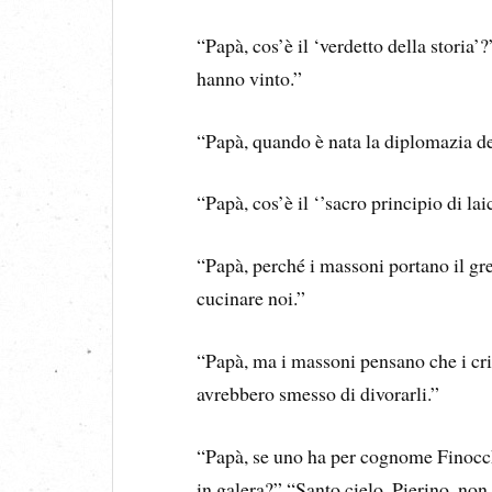
“Papà, cos’è il ‘verdetto della storia’
hanno vinto.”
“Papà, quando è nata la diplomazia dei
“Papà, cos’è il ‘’sacro principio di lai
“Papà, perché i massoni portano il gr
cucinare noi.”
“Papà, ma i massoni pensano che i cris
avrebbero smesso di divorarli.”
“Papà, se uno ha per cognome Finocch
in galera?” “Santo cielo, Pierino, no