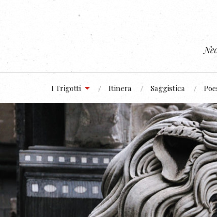
Nec
I Trigotti
Itinera
Saggistica
Poe