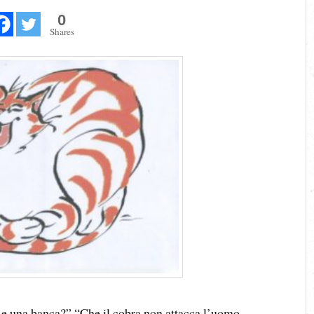
0
Shares
a e una banca?” “Che il cobra non attacca l’uomo