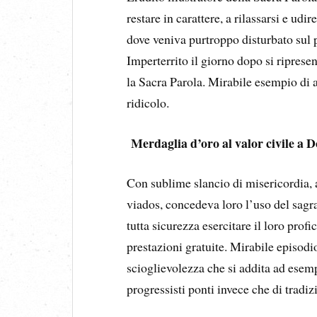
restare in carattere, a rilassarsi e udi
dove veniva purtroppo disturbato sul p
Imperterrito il giorno dopo si riprese
la Sacra Parola. Mirabile esempio di 
ridicolo.
Merdaglia d’oro al valor civile a 
Con sublime slancio di misericordia, al
viados, concedeva loro l’uso del sagra
tutta sicurezza esercitare il loro pro
prestazioni gratuite. Mirabile episodi
scioglievolezza che si addita ad esemp
progressisti ponti invece che di tradiz