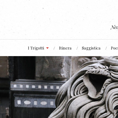
Nec
I Trigotti
Itinera
Saggistica
Poe