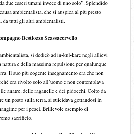
 da due esseri umani invece di uno solo”. Splendido
 causa ambientalista, che si auspica al più presto
da tutti gli altri ambientalisti.
 compagno Bestiozzo Scassacervello
bientalista, si dedicò ad in-kul-kare negli allievi
lla natura e della massima repulsione per qualunque
erra. Il suo più cogente insegnamento era che non
perché era rivolto solo all’uomo e non contemplava
le anatre, delle raganelle e dei pidocchi. Colto da
re un posto sulla terra, si suicidava gettandosi in
angime per i pesci. Brillevole esempio di
remo sacrificio.