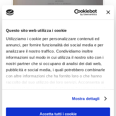
Questo sito web utilizza i cookie
Giornale di arte delle costruzioni – Con le pagine
Utilizziamo i cookie per personalizzare contenuti ed
annunci, per fornire funzionalità dei social media e per
aggiuntive – Cronaca artistica e mercato d’arte – Nuova
analizzare il nostro traffico. Condividiamo inoltre
Serie – Anno ventesimo – Lipsia – Editrice di E. A.
informazioni sul modo in cui utilizza il nostro sito con i
Seemann – 1909 [Purtroppo le foto qui riprodotte sono
nostri partner che si occupano di analisi dei dati web,
di qualità scadente, forse perché hanno sofferto nel
pubblicità e social media, i quali potrebbero combinarle
con altre informazioni che ha fornito loro o che hanno
passaggio dalla pagina originale alla fotocopia. N.d.T.]
raccolto dal suo utilizzo dei loro servizi. Acconsenta ai
nostri cookie se continua ad utilizzare il nostro sito web.
Paul Schubring
Mostra dettagli
GIOIA DEL COLLE
Accetta tutti i cookie