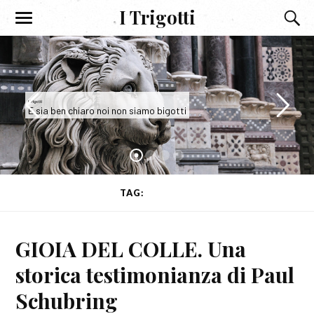
I Trigotti
I Trigotti
E sia ben chiaro noi non siamo bigotti
TAG:
CASTELLI
GIOIA DEL COLLE. Una
storica testimonianza di Paul
Schubring