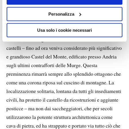
(traduzione dal tedesco di Emilio Biagini)
Personalizza
Fra i castelli di caccia e le fortezze degli Hohenstaufen,
che al tempo di Federico II furono costruiti o
Usa solo i cookie necessari
ristrutturati in Puglia – si tratta nell’insieme di 20
castelli – fino ad ora veniva considerato più significativo
e grandioso Castel del Monte, edificato presso Andria
sugli ultimi contrafforti delle Murge. Questa
preminenza rimarrà sempre allo splendido ottagono che
come una corona riposa sul cuscino di montagne. La
localizzazione solitaria, lontana da tutti gli insediamenti
civili, ha protetto il castello da ricostruzioni e aggiunte
posticce – ma non dai saccheggiatori, che per secoli
utilizzarono la potente struttura architettonica come
cava di pietra, ed ha strappato e portato via tutto ciò che