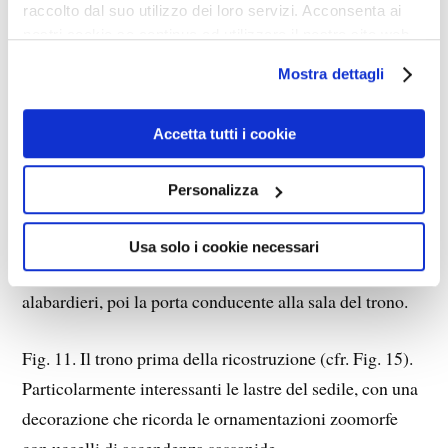
datata 1228; si vede inoltre un rivestimento a lastre con
raccolto dal suo utilizzo dei loro servizi. Acconsenta ai
decorazioni a tratti geometriche, a tratti zoomorfe
nostri cookie se continua ad utilizzare il nostro sito web.
(leone, cervo, cinghiale, una rappresentazione simile
Mostra dettagli
alla Selva reale). Molto ricca e pittoresca l’immagine
della parte superiore del muro, con i cinque archi del
Accetta tutti i cookie
loggione e le finestre che danno luce alla stanza degli
alabardieri (a destra) e alla sala del trono (a sinistra).
Personalizza
Fig. 10. Veduta della loggia verso il muro meridionale,
Usa solo i cookie necessari
all’estrema destra la finestra squadrata della stanza degli
alabardieri, poi la porta conducente alla sala del trono.
Fig. 11. Il trono prima della ricostruzione (cfr. Fig. 15).
Particolarmente interessanti le lastre del sedile, con una
decorazione che ricorda le ornamentazioni zoomorfe
con uccelli di ascendenza sassanide.