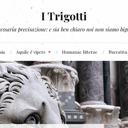
I Trigotti
essaria precisazione: e sia ben chiaro noi non siamo bigo
sia
Aquile e vipere
Humanae litterae
Narrativa