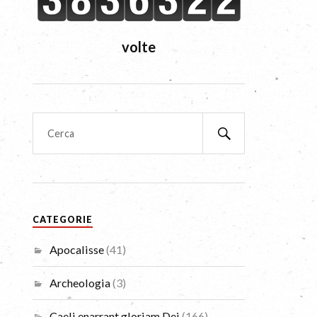
volte
CATEGORIE
Apocalisse
(41)
Archeologia
(3)
Caeli enarrant gloriam Dei
(166)