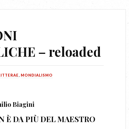
ONI
ICHE – reloaded
ITTERAE
,
MONDIALISMO
ilio Biagini
N È DA PIÙ DEL MAESTRO