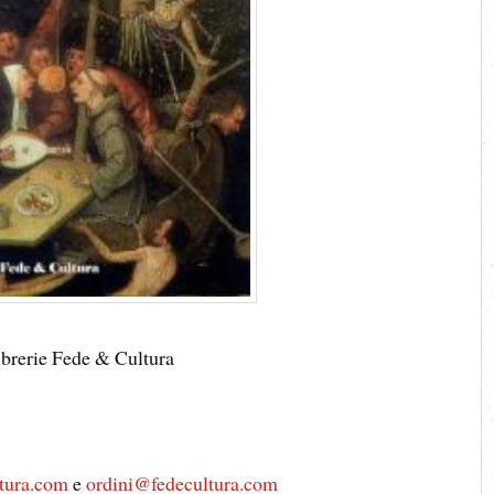
librerie Fede & Cultura
tura.com
e
ordini@fedecultura.com