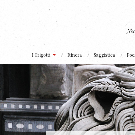
Nec
I Trigotti
Itinera
Saggistica
Poe