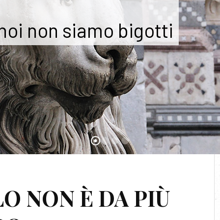
 noi non siamo bigotti
:
PERSECUZIONI
LO NON È DA PIÙ