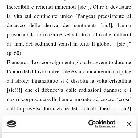
incredibili e reiterati maremoti [sic!]. Oltre a devastare
la vita sul continente unico (Pangea) preesistente al
distacco della deriva dei continenti [sic!], hanno
provocato la formazione velocissima, altroché miliardi
di anni, dei sedimenti sparsi in tutto il globo… [sic!]”
(p. 60).
E ancora. “Lo sconvolgimento globale avvenuto durante
l’anno del diluvio universale è stato un’autentica triplice
catastrofe: innanzitutto si è dissolta la volta cristallina
[sic!!!] che ci difendeva dalle radiazioni dannose e i
nostri corpi e cervelli hanno iniziato ad essere ‘erosi’
dall’improvvisa formazione dei radicali liberi … [sic!]
lo sconvolgimento avvenuto nel globo durante il diluvio
universale provoca il crescente indebolimento del
campo geo-magnetico terrestre, ‘disergenizzando’ e