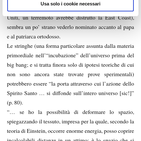
Usa solo i cookie necessari
Castro, elezione della prima donna presidente degli Stati
Uniti, un terremoto avrebbe distrutto la East Coast),
sembra un po’ strano vederlo nominato accanto al papa
e al patriarca ortodosso.
Le stringhe (una forma particolare assunta dalla materia
primordiale nell’“incubazione” dell’universo prima del
big bang; e si tratta finora solo di ipotesi teoriche di cui
non sono ancora state trovate prove sperimentali)
potrebbero essere “la porta attraverso cui l’azione dello
Spirito Santo … si diffonde sull’intero universo [sic!]”
(p. 80).
“… se ho la possibilità di deformare lo spazio,
spiegazzando il tessuto, impresa per la quale, secondo la
teoria di Einstein, occorre enorme energia, posso coprire
incalcolabili distanze in un attimo: è lo spazio che si