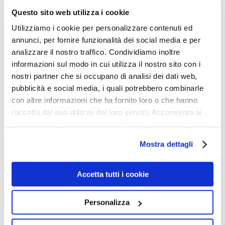
indebolendo l’intera natura, a partire dall’acqua. Dai
Questo sito web utilizza i cookie
fossili precedenti al diluvio universale si evince che
Utilizziamo i cookie per personalizzare contenuti ed
annunci, per fornire funzionalità dei social media e per
flora e fauna erano consistentemente più grandi e
analizzare il nostro traffico. Condividiamo inoltre
rigogliose, fino a dieci volte le dimensioni attuali [sic!].
informazioni sul modo in cui utilizza il nostro sito con i
Inoltre anche la pressione atmosferica si è andata
nostri partner che si occupano di analisi dei dati web,
attenuando a seguito di quei super-cataclismi (il
pubblicità e social media, i quali potrebbero combinarle
con altre informazioni che ha fornito loro o che hanno
diametro della terra aumentò leggermente e la pressione
raccolto dal suo utilizzo dei loro servizi. Acconsenta ai
atmosferica di conseguenza diminuì) rendendoci meno
nostri cookie se continua ad utilizzare il nostro sito web.
capaci di sintetizzare [sic!!!] l’ossigeno (p. 62).
Mostra dettagli
Apprendiamo poi della “… somma sapienza e santità di
tre capi cristiani come Joseph Ratzinger, Benny Hinn e
Accetta tutti i cookie
Bartolomeo Primo… [sic!]” (p. 72). Considerando che
Benny Hinn è un discusso predicatore pentecostale,
Personalizza
divorziato, autore di profezie sballate (Dio avrebbe
distrutto gli omosessuali nel 1995, morte di Fidel