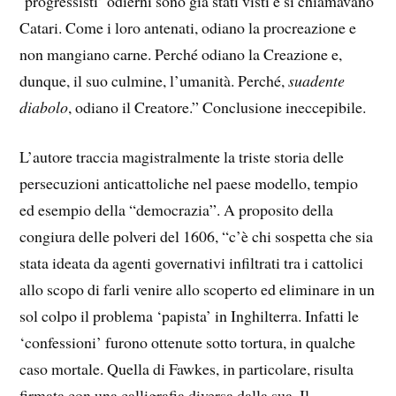
‘progressisti’ odierni sono già stati visti e si chiamavano
Catari. Come i loro antenati, odiano la procreazione e
non mangiano carne. Perché odiano la Creazione e,
dunque, il suo culmine, l’umanità. Perché,
suadente
diabolo
, odiano il Creatore.” Conclusione ineccepibile.
L’autore traccia magistralmente la triste storia delle
persecuzioni anticattoliche nel paese modello, tempio
ed esempio della “democrazia”. A proposito della
congiura delle polveri del 1606, “c’è chi sospetta che sia
stata ideata da agenti governativi infiltrati tra i cattolici
allo scopo di farli venire allo scoperto ed eliminare in un
sol colpo il problema ‘papista’ in Inghilterra. Infatti le
‘confessioni’ furono ottenute sotto tortura, in qualche
caso mortale. Quella di Fawkes, in particolare, risulta
firmata con una calligrafia diversa dalla sua. Il