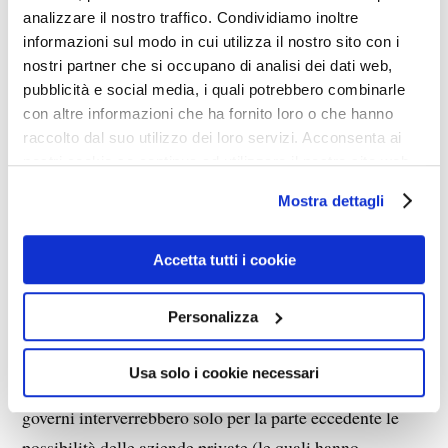
analizzare il nostro traffico. Condividiamo inoltre
Times
si è guardato ben dal pubblicare la mia lettera di
informazioni sul modo in cui utilizza il nostro sito con i
protesta. Ah, questi liberali! Come sono liberali
nostri partner che si occupano di analisi dei dati web,
nell’occultare la verità.
pubblicità e social media, i quali potrebbero combinarle
con altre informazioni che ha fornito loro o che hanno
raccolto dal suo utilizzo dei loro servizi. Acconsenta ai
Tornando alle acute osservazioni dell’autore, che
nostri cookie se continua ad utilizzare il nostro sito web.
meriterebbero di essere tutte riportate (ma chi non ha il
Mostra dettagli
libro lo compri e non se ne pentirà), trovo di estremo
interesse il suggerimento (che nessuno dei delinquenti
Accetta tutti i cookie
che signoreggiano sul pianeta seguirà), secondo cui “ci
sarebbero tutti i motivi per continuare a investire nelle
Personalizza
esplorazioni spaziali, così da moltiplicare nuovi
materiali e marchingegni. E sarebbe un campo adatto
Usa solo i cookie necessari
all’applicazione del principio di sussidiarietà, perché i
governi interverrebbero solo per la parte eccedente le
possibilità delle aziende private (le quali hanno