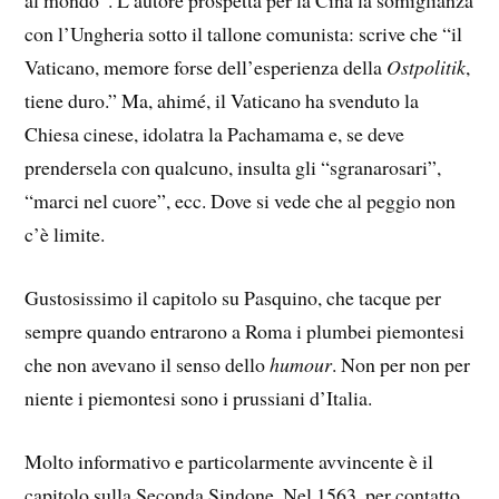
al mondo”. L’autore prospetta per la Cina la somiglianza
con l’Ungheria sotto il tallone comunista: scrive che “il
Vaticano, memore forse dell’esperienza della
Ostpolitik
,
tiene duro.” Ma, ahimé, il Vaticano ha svenduto la
Chiesa cinese, idolatra la Pachamama e, se deve
prendersela con qualcuno, insulta gli “sgranarosari”,
“marci nel cuore”, ecc. Dove si vede che al peggio non
c’è limite.
Gustosissimo il capitolo su Pasquino, che tacque per
sempre quando entrarono a Roma i plumbei piemontesi
che non avevano il senso dello
humour
. Non per non per
niente i piemontesi sono i prussiani d’Italia.
Molto informativo e particolarmente avvincente è il
capitolo sulla Seconda Sindone. Nel 1563, per contatto