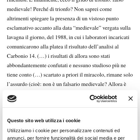
medievale! Perché di trionfo? Non saprei come
altrimenti spiegare la presenza di un vistoso punto
esclamativo accanto alla data “medievale” vergata sulla
lavagna il giorno, del 1988, in cui i laboratori incaricati
comunicarono alla platea il risultato dell’analisi al
Carbonio 14. (…) i risultati di allora sono stati
abbondantemente confutati e nessuno studioso più ne
tiene conto (…) scartato a priori il miracolo, rimane solo
l’assurdo (cioè: non è un falsario medievale? Allora è
un alieno o Capitan America).” Ma a tutt’oggi, eccetto
qualche studioso con un residuo di coscienza, nel beota
ma potentissimo mondo anglosassone, la credenza nella
datazione medievale della Sindone è ben radicata. L’ho
Questo sito web utilizza i cookie
constato di persona nella mia diatriba col Museo della
Utilizziamo i cookie per personalizzare contenuti ed
annunci, per fornire funzionalità dei social media e per
(si fa per dire) Scienza di Londra, e naturalmente il