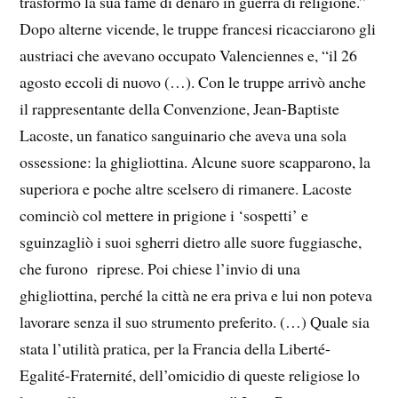
trasformò la sua fame di denaro in guerra di religione.”
Dopo alterne vicende, le truppe francesi ricacciarono gli
austriaci che avevano occupato Valenciennes e, “il 26
agosto eccoli di nuovo (…). Con le truppe arrivò anche
il rappresentante della Convenzione, Jean-Baptiste
Lacoste, un fanatico sanguinario che aveva una sola
ossessione: la ghigliottina. Alcune suore scapparono, la
superiora e poche altre scelsero di rimanere. Lacoste
cominciò col mettere in prigione i ‘sospetti’ e
sguinzagliò i suoi sgherri dietro alle suore fuggiasche,
che furono riprese. Poi chiese l’invio di una
ghigliottina, perché la città ne era priva e lui non poteva
lavorare senza il suo strumento preferito. (…) Quale sia
stata l’utilità pratica, per la Francia della Liberté-
Egalité-Fraternité, dell’omicidio di queste religiose lo