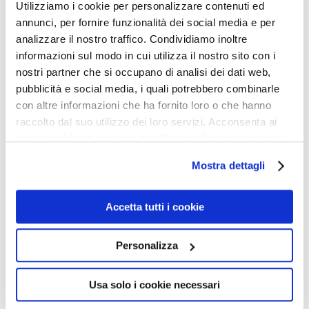
Utilizziamo i cookie per personalizzare contenuti ed
dei pesci con la “condivisione”, perché, argomentava il
annunci, per fornire funzionalità dei social media e per
predicatore, “è assurdo immaginare la gerla che
analizzare il nostro traffico. Condividiamo inoltre
comincia a traboccare di pane e di pesci, sarebbe
informazioni sul modo in cui utilizza il nostro sito con i
nostri partner che si occupano di analisi dei dati web,
contrario alla legge di conservazione della massa”.
pubblicità e social media, i quali potrebbero combinarle
Invece il gesto benedicente di Gesù avrebbe spinto le
con altre informazioni che ha fornito loro o che hanno
persone presenti a “condividere” le provviste che si
raccolto dal suo utilizzo dei loro servizi. Acconsenta ai
erano portate dietro.
nostri cookie se continua ad utilizzare il nostro sito web.
La legge di conservazione della massa è dunque più
Mostra dettagli
importante dell’onnipotenza divina. Non resta che
suggerire, all’esimio predicatore, quando sarà sul punto
Accetta tutti i cookie
d’esser chiamato a render conto a Domineddio, di
invocare la legge di conservazione della massa che
Personalizza
venga a salvarlo.
EMILIO BIAGINI
Usa solo i cookie necessari