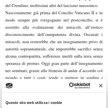
del Cremlino, moltissimi altri del laicismo massonico.
Nascostamente già prima del Concilio Vaticano II e in
modo sempre più svergognato nel postconcilio, si è
assistito alla svalutazione dei miracoli, all’eretico
disconoscimento dell’onnipotenza divina. Oscurati i
miracoli, non resterebbe che un insegnamento privo di
autorità soprannaturale, che imporrebbe sacrifici senza
alcuna contropartita, sofferenze inutili sulla terra senza
speranza di premio. Oggi gran parte dell’insegnamento
nei seminari, grazie alla frenesia di andar d’accordo col
mondo a tutti i costi, tende a mettere in sordina i
miracoli, attaccandosi agli specchi pur di escogitare una
qualche “spiegazione” naturale.
Mi è accaduto di sentire un prete che, all’omelia,
Questo sito web utilizza i cookie
“spiegava” il miracolo della moltiplicazione dei pani e