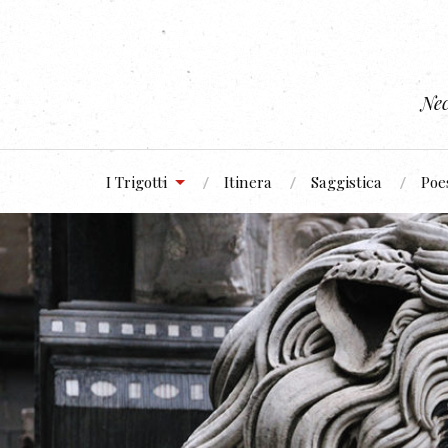
Nec
I Trigotti
Itinera
Saggistica
Poe