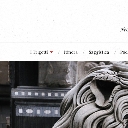
Nec
I Trigotti
Itinera
Saggistica
Poe