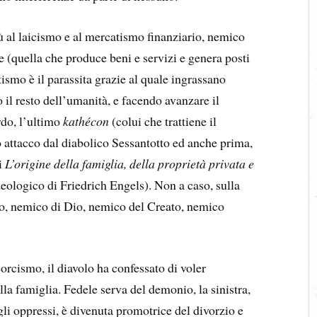
ù al laicismo e al mercatismo finanziario, nemico
le (quella che produce beni e servizi e genera posti
tismo è il parassita grazie al quale ingrassano
il resto dell’umanità, e facendo avanzare il
rdo, l’ultimo
kathécon
(colui che trattiene il
to attacco dal diabolico Sessantotto ed anche prima,
di
L’origine della famiglia, della proprietà privata e
deologico di Friedrich Engels). Non a caso, sulla
io, nemico di Dio, nemico del Creato, nemico
sorcismo, il diavolo ha confessato di voler
la famiglia. Fedele serva del demonio, la sinistra,
gli oppressi, è divenuta promotrice del divorzio e