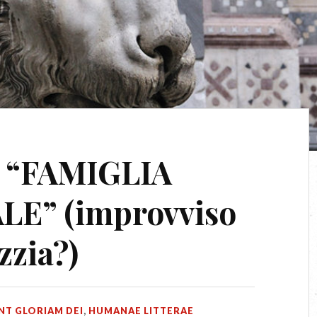
 “FAMIGLIA
E” (improvviso
zzia?)
NT GLORIAM DEI
,
HUMANAE LITTERAE