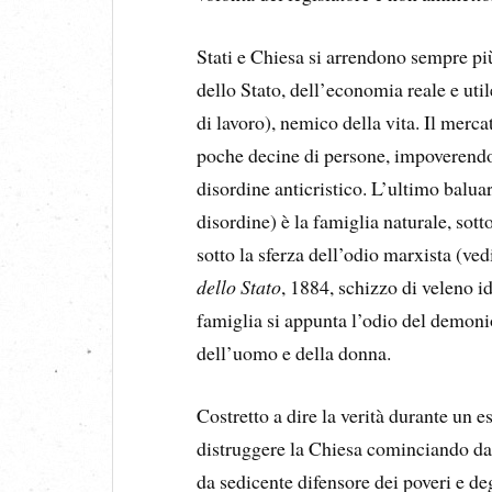
Stati e Chiesa si arrendono sempre pi
dello Stato, dell’economia reale e uti
di lavoro), nemico della vita. Il merca
poche decine di persone, impoverendo 
disordine anticristico. L’ultimo balua
disordine) è la famiglia naturale, sot
sotto la sferza dell’odio marxista (ve
dello Stato
, 1884, schizzo di veleno i
famiglia si appunta l’odio del demon
dell’uomo e della donna.
Costretto a dire la verità durante un e
distruggere la Chiesa cominciando dal
da sedicente difensore dei poveri e de