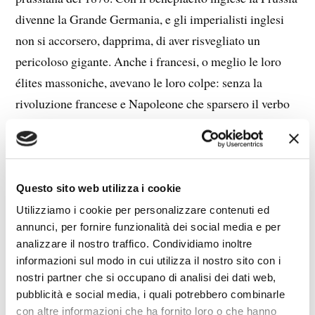
divenne la Grande Germania, e gli imperialisti inglesi
non si accorsero, dapprima, di aver risvegliato un
pericoloso gigante. Anche i francesi, o meglio le loro
élites massoniche, avevano le loro colpe: senza la
rivoluzione francese e Napoleone che sparsero il verbo
della “liberté” in tutta Europa, massacrando e
opprimendo gli europei, la frenesia dei “risorgimenti”
non si sarebbe diffusa in Germania e altrove.
Questo sito web utilizza i cookie
10
Utilizziamo i cookie per personalizzare contenuti ed
annunci, per fornire funzionalità dei social media e per
L’APICE DELLA POTENZA
analizzare il nostro traffico. Condividiamo inoltre
informazioni sul modo in cui utilizza il nostro sito con i
nostri partner che si occupano di analisi dei dati web,
Tra la fine dell’Ottocento e gli inizi del Novecento il
pubblicità e social media, i quali potrebbero combinarle
sole splendeva su un mondo sempre più inglese, il
con altre informazioni che ha fornito loro o che hanno