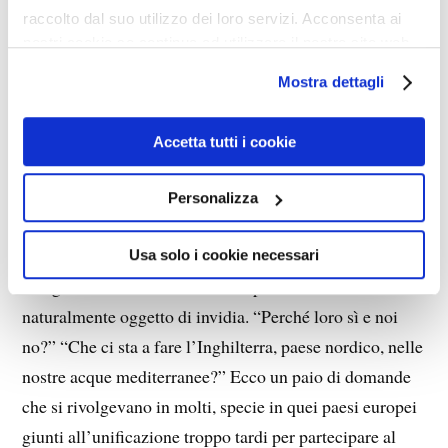
“progresso” appariva inarrestabile, l’ottimismo era di
raccolto dal suo utilizzo dei loro servizi. Acconsenta ai
nostri cookie se continua ad utilizzare il nostro sito web.
prammatica, di Dio non si sentiva alcun bisogno, il
futuro prometteva pace, prosperità, ricchi premi e
Mostra dettagli
cotillons. Sotto la lucente superficie maturava la
catastrofe. Un primo assaggio fu, nel 1912, il disastro
Accetta tutti i cookie
del Titanic, il transatlantico “inaffondabile” che portava
il nome dei ribelli a Zeus e recava la scritta: “Nemmeno
Personalizza
Dio può affondarmi”. Due anni dopo iniziò l’apocalisse.
Usa solo i cookie necessari
L’Inghilterra al vertice della sua potenza era
naturalmente oggetto di invidia. “Perché loro sì e noi
no?” “Che ci sta a fare l’Inghilterra, paese nordico, nelle
nostre acque mediterranee?” Ecco un paio di domande
che si rivolgevano in molti, specie in quei paesi europei
giunti all’unificazione troppo tardi per partecipare al