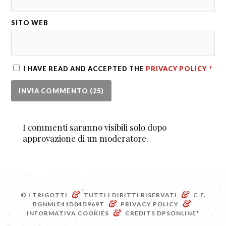
SITO WEB
I HAVE READ AND ACCEPTED THE
PRIVACY POLICY
*
I commenti saranno visibili solo dopo
approvazione di un moderatore.
&
&
© I TRIGOTTI
TUTTI I DIRITTI RISERVATI
C.F.
&
&
BGNMLE41D04D969T
PRIVACY POLICY
&
INFORMATIVA COOKIES
CREDITS
DPSONLINE*