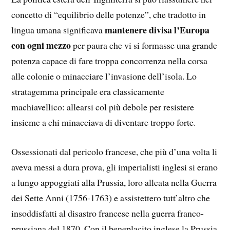
concetto di “equilibrio delle potenze”, che tradotto in
mantenere divisa l’Europa
lingua umana significava
con ogni mezzo
per paura che vi si formasse una grande
potenza capace di fare troppa concorrenza nella corsa
alle colonie o minacciare l’invasione dell’isola. Lo
stratagemma principale era classicamente
machiavellico: allearsi col più debole per resistere
insieme a chi minacciava di diventare troppo forte.
Ossessionati dal pericolo francese, che più d’una volta li
aveva messi a dura prova, gli imperialisti inglesi si erano
a lungo appoggiati alla Prussia, loro alleata nella Guerra
dei Sette Anni (1756-1763) e assistettero tutt’altro che
insoddisfatti al disastro francese nella guerra franco-
prussiana del 1870. Con il beneplacito inglese la Prussia