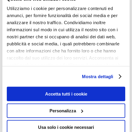
degli indigeni difficili da eliminare, in colonie di
Utilizziamo i cookie per personalizzare contenuti ed
popolamento (con usurpazione sia della terra che delle
annunci, per fornire funzionalità dei social media e per
risorse) o di sfruttamento (con prevalente usurpazione
analizzare il nostro traffico. Condividiamo inoltre
informazioni sul modo in cui utilizza il nostro sito con i
delle risorse). Da aggiungere le colonie strategiche,
nostri partner che si occupano di analisi dei dati web,
collocate lungo le rotte dominate dalla marina
pubblicità e social media, i quali potrebbero combinarle
britannica, che, oltre ad assicurare i rifornimenti di
con altre informazioni che ha fornito loro o che hanno
carbone prima dell’avvento del motore Diesel,
raccolto dal suo utilizzo dei loro servizi. Acconsenta ai
nostri cookie se continua ad utilizzare il nostro sito web.
costituivano il principale puntello militare dell’intero
edificio imperiale: una rete di basi che avvolgeva
Mostra dettagli
minacciosamente il mondo intero. Gibilterra e Malta
rappresentavano la garanzia di protezione della rotta
Accetta tutti i cookie
mediterranea verso l’India, dopo l’apertura del canale di
Suez, scavato da Luigi Negrelli, suddito austriaco.
Personalizza
All’opera erano interessati anche la Francia e
Usa solo i cookie necessari
naturalmente l’Egitto, ma l’Inghilterra non tardò ad