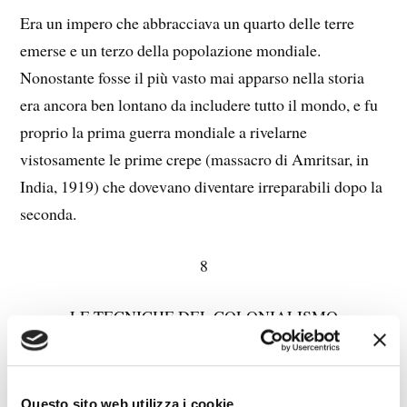
Era un impero che abbracciava un quarto delle terre
emerse e un terzo della popolazione mondiale.
Nonostante fosse il più vasto mai apparso nella storia
era ancora ben lontano da includere tutto il mondo, e fu
proprio la prima guerra mondiale a rivelarne
vistosamente le prime crepe (massacro di Amritsar, in
India, 1919) che dovevano diventare irreparabili dopo la
seconda.
8
LE TECNICHE DEL COLONIALISMO
Le colonie si distinguevano, a seconda del clima più o
meno favorevole all’insediamento europeo e al numero
Questo sito web utilizza i cookie