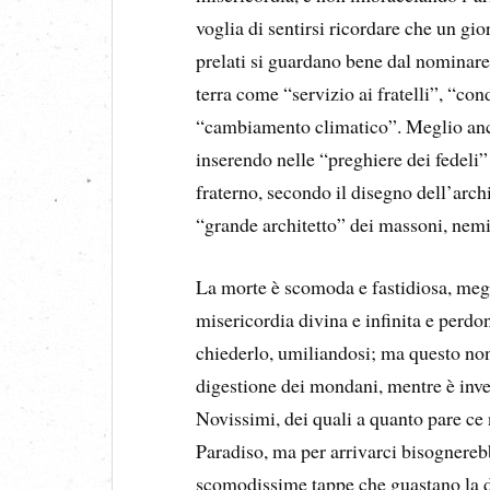
voglia di sentirsi ricordare che un gio
prelati si guardano bene dal nominare
terra come “servizio ai fratelli”, “co
“cambiamento climatico”. Meglio ancor
inserendo nelle “preghiere dei fedeli
fraterno, secondo il disegno dell’archi
“grande architetto” dei massoni, nemici
La morte è scomoda e fastidiosa, megl
misericordia divina e infinita e perdo
chiederlo, umiliandosi; ma questo non 
digestione dei mondani, mentre è invec
Novissimi, dei quali a quanto pare ce 
Paradiso, ma per arrivarci bisognereb
scomodissime tappe che guastano la di