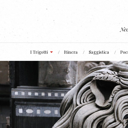
Nec
I Trigotti
Itinera
Saggistica
Poe