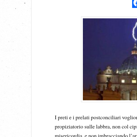
I preti e i prelati postconciliari vogl
propiziatorio sulle labbra, non col c
misericordia, e non imbracciando l’a