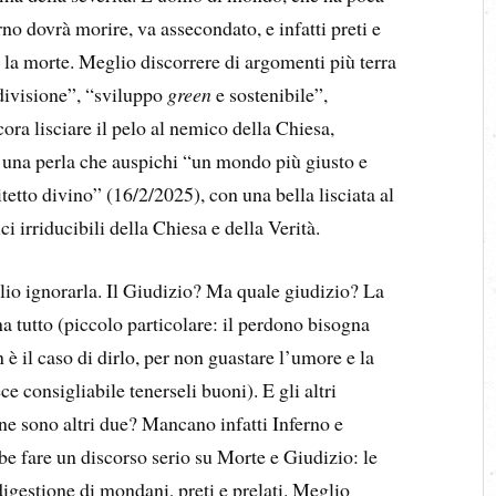
rno dovrà morire, va assecondato, e infatti preti e
 la morte. Meglio discorrere di argomenti più terra
ndivisione”, “sviluppo
green
e sostenibile”,
a lisciare il pelo al nemico della Chiesa,
” una perla che auspichi “un mondo più giusto e
tetto divino” (16/2/2025), con una bella lisciata al
 irriducibili della Chiesa e della Verità.
io ignorarla. Il Giudizio? Ma quale giudizio? La
na tutto (piccolo particolare: il perdono bisogna
è il caso di dirlo, per non guastare l’umore e la
e consigliabile tenerseli buoni). E gli altri
ne sono altri due? Mancano infatti Inferno e
be fare un discorso serio su Morte e Giudizio: le
gestione di mondani, preti e prelati. Meglio