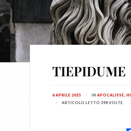
TIEPIDUME
6 APRILE 2025
IN
APOCALISSE
,
H
ARTICOLO LETTO 398 VOLTE