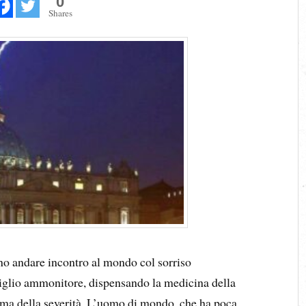
0
Shares
iono andare incontro al mondo col sorriso
ipiglio ammonitore, dispensando la medicina della
rma della severità. L’uomo di mondo, che ha poca