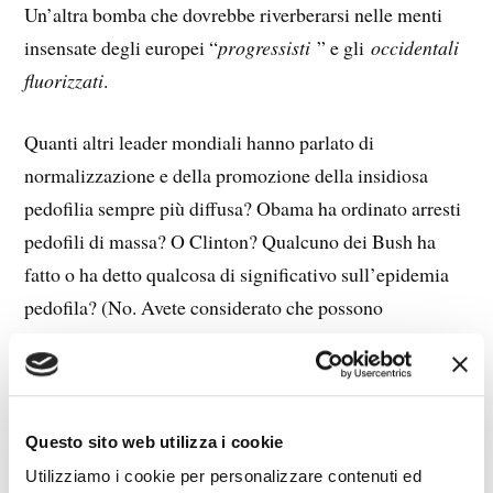
Un’altra bomba che dovrebbe riverberarsi nelle menti
insensate degli europei “
progressisti
” e gli
occidentali
fluorizzati
.
Quanti altri leader mondiali hanno parlato di
normalizzazione e della promozione della insidiosa
pedofilia sempre più diffusa? Obama ha ordinato arresti
pedofili di massa? O Clinton? Qualcuno dei Bush ha
fatto o ha detto qualcosa di significativo sull’epidemia
pedofila? (No. Avete considerato che possono
pesantemente invischiati
essere
in questo problema da
tenerlo sotto silenzio?)
Putin, senza dubbio, plaude agli sforzi del presidente
Questo sito web utilizza i cookie
Trump che organizza l’arresto di circa 1.500 pedofili in
Utilizziamo i cookie per personalizzare contenuti ed