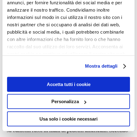
America nel giro di poche settimane dopo l’arrivo alla
annunci, per fornire funzionalità dei social media e per
analizzare il nostro traffico. Condividiamo inoltre
Casa Bianca. Dove erano i ”
progressisti
” e
informazioni sul modo in cui utilizza il nostro sito con i
”
liberali”?
Alla fine del 2012 (con Obama ancora in
nostri partner che si occupano di analisi dei dati web,
carica), Putin ha approvato un controverso disegno di
pubblicità e social media, i quali potrebbero combinarle
legge con il sostegno esplicito della Duma di Stato
con altre informazioni che ha fornito loro o che hanno
raccolto dal suo utilizzo dei loro servizi. Acconsenta ai
per
vietare ai genitori adottivi statunitensi di adottare
nostri cookie se continua ad utilizzare il nostro sito web.
bambini russi
, una mossa che serviva
contemporaneamente per protegge un certo numero di
Mostra dettagli
loro dall’essere smistati in operazioni di traffici di
bambini e di negare a molte nuove famiglie gli orfani.
Accetta tutti i cookie
L’America adotta più bambini russi ogni anno rispetto a
Personalizza
qualsiasi altra nazione.
Usa solo i cookie necessari
Putin spiega ”
il paese non sarà responsabile
” di abusi
su bambini russi in mani di pedofili americani. Secondo