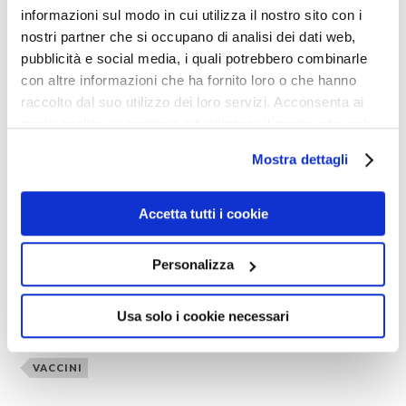
informazioni sul modo in cui utilizza il nostro sito con i
stesso sito <www.itrigotti.it>.
nostri partner che si occupano di analisi dei dati web,
pubblicità e social media, i quali potrebbero combinarle
Ma fate presto prima che l’occhiuta censura di regime
con altre informazioni che ha fornito loro o che hanno
mi blocchi di nuovo su Facciabbucco senza dare
raccolto dal suo utilizzo dei loro servizi. Acconsenta ai
nostri cookie se continua ad utilizzare il nostro sito web.
spiegazioni.
Mostra dettagli
Accetta tutti i cookie
0
Shares
Personalizza
BIG PHARMA
CENSURA
EMERGENZA PERMANENTE
MALAFEDE
Usa solo i cookie necessari
MENZOGNE
TERRORISMO
TIRANNIDE
VACCINI