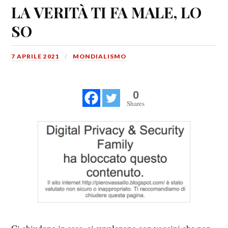
LA VERITÀ TI FA MALE, LO
SO
7 APRILE 2021
MONDIALISMO
0
Shares
Ci chiudono in casa, ci avvelenano con vaccini che non