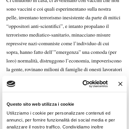
sono vaccini e coi quali esperimentano sulla nostra
pelle, inventano terrorismo inesistente da parte di mitici
“oppositori anti-scientifici”, e intanto propalano il
terrorismo mediatico-sanitario, minacciano misure
repressive nazi-comuniste come l’individuo di cui
sopra, hanno fatto dell’”emergenza” una comoda (per
loro) normalità, distruggono l’economia, impoveriscono
la gente, rovinano milioni di famiglie di onesti lavoratori
(già tartassati e niente affatto protetti dal regime contro
la delinquenza).
Da multi-miliardari, i membri dell’élite controllano Big
Questo sito web utilizza i cookie
Pharma diventano super-miliardari a nostre spese. E
Utilizziamo i cookie per personalizzare contenuti ed
quanto all’efficacia dei vaccini, vedi l’articolo
annunci, per fornire funzionalità dei social media e per
analizzare il nostro traffico. Condividiamo inoltre
“Vaccinate, vaccinate, qualche cosa resterà” in questo