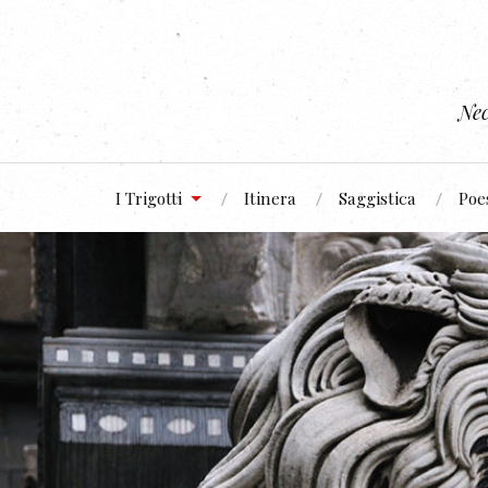
Nec
I Trigotti
Itinera
Saggistica
Poe