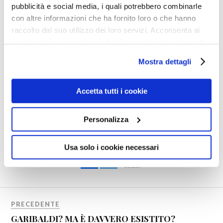
raccolgono dove non hanno sparso, non mi sono fidato e
pubblicità e social media, i quali potrebbero combinarle
ho nascosto il tuo denaro sotto il materasso. Eccolo. —
con altre informazioni che ha fornito loro o che hanno
raccolto dal suo utilizzo dei loro servizi. Acconsenta ai
Il padrone sentenziò:
nostri cookie se continua ad utilizzare il nostro sito web.
— Bravo servo fedele, entra nella gioia del tuo padrone,
caro Cornelio. Quanto a voi due, tre secoli di purgatorio
Mostra dettagli
non ve li leva nessuno. —
Accetta tutti i cookie
ORAZIA
Personalizza
Usa solo i cookie necessari
0
Shares
PRECEDENTE
GARIBALDI? MA È DAVVERO ESISTITO?