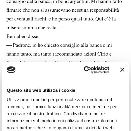
consiglio della banca, in bond argentini. Mi hanno fatto
firmare che non si assumevano nessuna responsabilità
per eventuali rischi, e ho perso quasi tutto. Qui c’è la
misera somma che resta. —
Bernabeo disse:
— Padrone, io ho chiesto consiglio alla banca e mi
hanno tanto, ma tanto raccomandato azioni Cirio e
Parmalat, a garanzia delle quali mi hanno fatto il nome
di un grosso e prode uomo politico. Anche loro mi
hanno fatto firmare che erano manlevati da qualsiasi
eventuale rischio, e ho perso fino all’ultimo centesimo.
Questo sito web utilizza i cookie
—
Utilizziamo i cookie per personalizzare contenuti ed
Cornelio fece il suo resoconto:
annunci, per fornire funzionalità dei social media e per
analizzare il nostro traffico. Condividiamo inoltre
— Padrone, poiché i banchieri sono una banda di ladri,
informazioni sul modo in cui utilizza il nostro sito con i
che, loro sì, mietono dove non hanno seminato e
nostri partner che si occupano di analisi dei dati web,