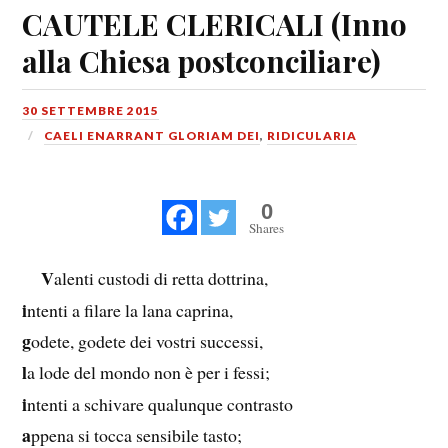
CAUTELE CLERICALI (Inno
alla Chiesa postconciliare)
30 SETTEMBRE 2015
CAELI ENARRANT GLORIAM DEI
,
RIDICULARIA
0
Shares
V
alenti custodi di retta dottrina,
i
ntenti a filare la lana caprina,
g
odete, godete dei vostri successi,
l
a lode del mondo non è per i fessi;
i
ntenti a schivare qualunque contrasto
a
ppena si tocca sensibile tasto;