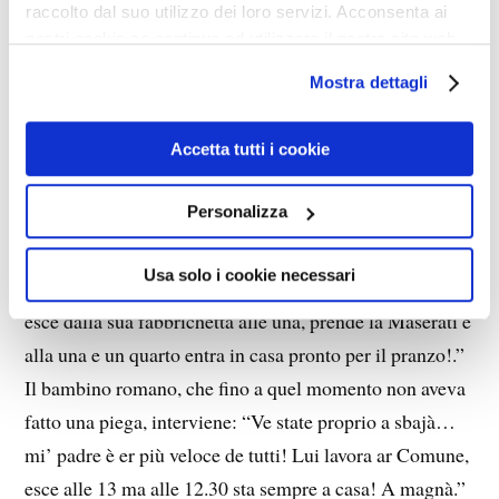
raccolto dal suo utilizzo dei loro servizi. Acconsenta ai
ti ha conciato così?’.”
nostri cookie se continua ad utilizzare il nostro sito web.
Mostra dettagli
IL TRIONFO DELL’INNOCENZA. Ci sono tre
bambini in campeggio. Due sono milanesi, il terzo è di
Accetta tutti i cookie
Roma. Uno dei due milanesi dice: “Il mio papi è più
veloce dei vostri. Alla una esce dalla sua fabbrichetta,
Personalizza
prende la Mercedes e all’una e mezza l’è a casa!.”
L’altro bambino milanese sorride e, a sua volta,
Usa solo i cookie necessari
racconta: “Il mio papi è più veloce dei vostri. Anche lui
esce dalla sua fabbrichetta alle una, prende la Maserati e
alla una e un quarto entra in casa pronto per il pranzo!.”
Il bambino romano, che fino a quel momento non aveva
fatto una piega, interviene: “Ve state proprio a sbajà…
mi’ padre è er più veloce de tutti! Lui lavora ar Comune,
esce alle 13 ma alle 12.30 sta sempre a casa! A magnà.”