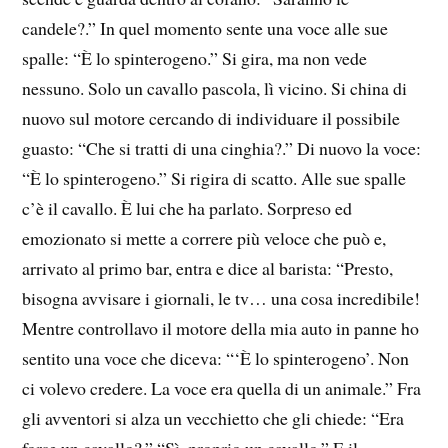
candele?.” In quel momento sente una voce alle sue
spalle: “È lo spinterogeno.” Si gira, ma non vede
nessuno. Solo un cavallo pascola, lì vicino. Si china di
nuovo sul motore cercando di individuare il possibile
guasto: “Che si tratti di una cinghia?.” Di nuovo la voce:
“È lo spinterogeno.” Si rigira di scatto. Alle sue spalle
c’è il cavallo. È lui che ha parlato. Sorpreso ed
emozionato si mette a correre più veloce che può e,
arrivato al primo bar, entra e dice al barista: “Presto,
bisogna avvisare i giornali, le tv… una cosa incredibile!
Mentre controllavo il motore della mia auto in panne ho
sentito una voce che diceva: “‘È lo spinterogeno’. Non
ci volevo credere. La voce era quella di un animale.” Fra
gli avventori si alza un vecchietto che gli chiede: “Era
forse un cavallo?.” “Sì, proprio un cavallo.” E il