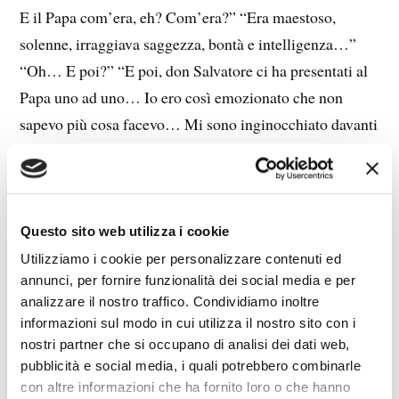
E il Papa com’era, eh? Com’era?” “Era maestoso,
solenne, irraggiava saggezza, bontà e intelligenza…”
“Oh… E poi?” “E poi, don Salvatore ci ha presentati al
Papa uno ad uno… Io ero così emozionato che non
sapevo più cosa facevo… Mi sono inginocchiato davanti
a lui e gli ho baciato l’anello…” “E lui? E lui?” “Lui mi
ha guardato un istante con quei suoi occhi ieratici e
profondi…” “Dev’essere stata una cosa da sogno… E ti
ha benedetto?” “Proprio benedetto… me personalmente
Questo sito web utilizza i cookie
no… ha benedetto la comitiva, in generale, alla fine.”
Utilizziamo i cookie per personalizzare contenuti ed
annunci, per fornire funzionalità dei social media e per
“Ma ti ha parlato? Ti ha detto qualcosa?” “Beh…”
analizzare il nostro traffico. Condividiamo inoltre
“Cosa ti ha detto, dimmi, dimmi, voglio sapere…”
informazioni sul modo in cui utilizza il nostro sito con i
“Mah, veramente…” “Cosa ci sarà mai? Dimmi. Voglio
nostri partner che si occupano di analisi dei dati web,
conoscere l’alata parola del Santo Padre!” “Se proprio
pubblicità e social media, i quali potrebbero combinarle
con altre informazioni che ha fornito loro o che hanno
ci tieni… Ha detto: ‘Ma chi è quel cane di barbiere che