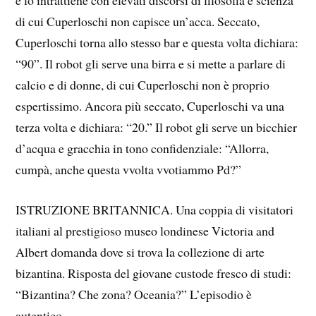
e lo intrattiene con elevati discorsi di filosofia e scienza
di cui Cuperloschi non capisce un’acca. Seccato,
Cuperloschi torna allo stesso bar e questa volta dichiara:
“90”. Il robot gli serve una birra e si mette a parlare di
calcio e di donne, di cui Cuperloschi non è proprio
espertissimo. Ancora più seccato, Cuperloschi va una
terza volta e dichiara: “20.” Il robot gli serve un bicchier
d’acqua e gracchia in tono confidenziale: “Allorra,
cumpà, anche questa vvolta vvotiammo Pd?”
ISTRUZIONE BRITANNICA. Una coppia di visitatori
italiani al prestigioso museo londinese Victoria and
Albert domanda dove si trova la collezione di arte
bizantina. Risposta del giovane custode fresco di studi:
“Bizantina? Che zona? Oceania?” L’episodio è
autentico.